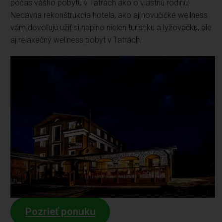
počas vášho pobytu v Tatrách ako o vlastnú rodinu.
Nedávna rekonštrukcia hotela, ako aj novučičké wellness
vám dovoľujú užiť si naplno nielen turistiku a lyžovačku, ale
aj relaxačný wellness pobyt v Tatrách.
Pozrieť ponuku