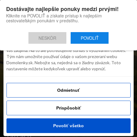
×
Dostávajte najlepšie ponuky medzi prvými!
Domolenky appka
Súhlas
Detaily
O cookies
Inštaluj
Skvelé tipy na cestovanie po
Kliknite na POVOLIŤ a získate prístup k najlepším
Slovensku
cestovateľským ponukám v predstihu.
Táto webstránka používa súbory
cookies
NESKÔR
POVOLIŤ
Robíme všetko preto, aby sme vám zobrazovali iba obsah, ktorý
vás zaujíma. Na to ale potrebujeme súhlas s využívaním cookies.
Tým nám umožníte používať údaje o vašom prezeraní webu
Domolenky.sk. Nebojte sa, nejedná sa o žiadny záväzok. Toto
nastavenie môžete kedykoľvek upraviť alebo vypnúť.
Odmietnuť
INŠPIRÁCIE
Ponuka dňa: Vychutnajte si
Prispôsobiť
jar a skvelé benefity vo
Vysokých alebo Nízkych
Povoliť všetko
Tatrách