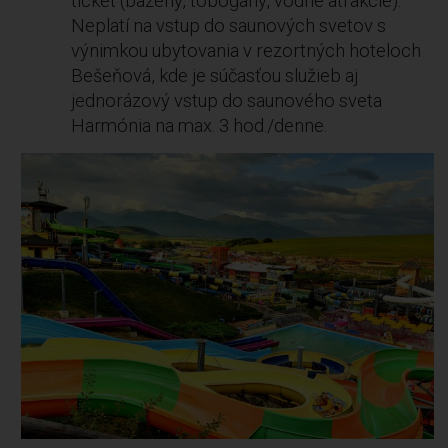
ticket (bazény, tobogany, vodné atrakcie).
Neplatí na vstup do saunových svetov s
výnimkou ubytovania v rezortných hoteloch
Bešeňová, kde je súčasťou služieb aj
jednorázový vstup do saunového sveta
Harmónia na max. 3 hod./denne.