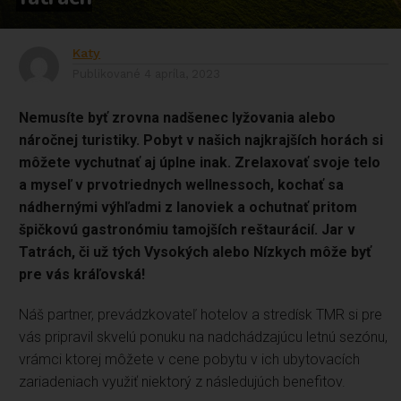
Katy
Publikované
4 apríla, 2023
Nemusíte byť zrovna nadšenec lyžovania alebo
náročnej turistiky. Pobyt v našich najkrajších horách si
môžete vychutnať aj úplne inak. Zrelaxovať svoje telo
a myseľ v prvotriednych wellnessoch, kochať sa
nádhernými výhľadmi z lanoviek a ochutnať pritom
špičkovú gastronómiu tamojších reštaurácií. Jar v
Tatrách, či už tých Vysokých alebo Nízkych môže byť
pre vás kráľovská!
Náš partner, prevádzkovateľ hotelov a stredísk TMR si pre
vás pripravil skvelú ponuku na nadchádzajúcu letnú sezónu,
vrámci ktorej môžete v cene pobytu v ich ubytovacích
zariadeniach využiť niektorý z následujúch benefitov.