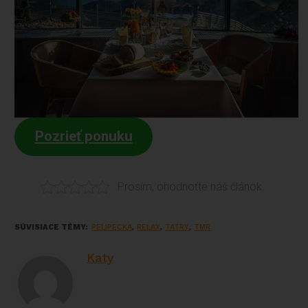
Pozrieť ponuku
Prosím, ohodnoťte náš článok.
SÚVISIACE TÉMY:
PELIPECKA
,
RELAX
,
TATRY
,
TMR
Katy