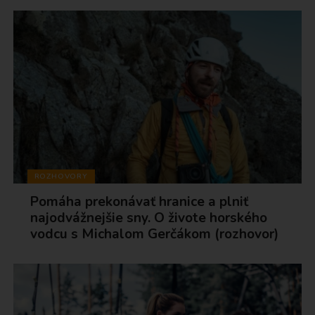
ROZHOVORY
Pomáha prekonávať hranice a plniť
najodvážnejšie sny. O živote horského
vodcu s Michalom Gerčákom (rozhovor)