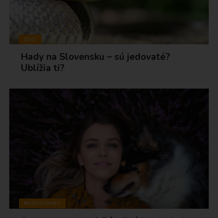
ZOO
Hady na Slovensku – sú jedovaté?
Ublížia ti?
ROZHOVORY