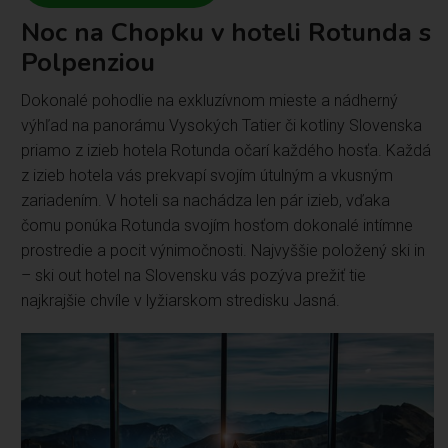
Noc na Chopku v hoteli Rotunda s
Polpenziou
Dokonalé pohodlie na exkluzívnom mieste a nádherný
výhľad na panorámu Vysokých Tatier či kotliny Slovenska
priamo z izieb hotela Rotunda očarí každého hosťa. Každá
z izieb hotela vás prekvapí svojím útulným a vkusným
zariadením. V hoteli sa nachádza len pár izieb, vďaka
čomu ponúka Rotunda svojím hosťom dokonalé intímne
prostredie a pocit výnimočnosti. Najvyššie položený ski in
– ski out hotel na Slovensku vás pozýva prežiť tie
najkrajšie chvíle v lyžiarskom stredisku Jasná.