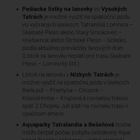
Pešiacke lístky na lanovky
vo
Vysokých
Tatrách
je možné využiť na spiatočnú jazdu
vo vybraných úsekoch: Tatranská Lomnica –
Skalnaté Pleso alebo Starý Smokovec –
Hrebienok alebo Štrbské Pleso – Solisko,
podľa aktuálnej prevádzky lanových dráh.
(Lístok na lanovku neplatí pre trasu Skalnaté
Pleso – Lomnický štít.)
Lístok na lanovku v
Nízkych Tatrách
je
možné využiť na spiatočnú jazdu v úsekoch
Biela púť – Priehyba – Chopok –
Kosodrevina – Krupová a rovnakou trasou
späť. Z Chopku Juh platí na rovnakú trasu v
opačnom smere.
Aquaparky Tatralandia a Bešeňová
hostia
môžu čerpať počas pobytu celodenný Aqua