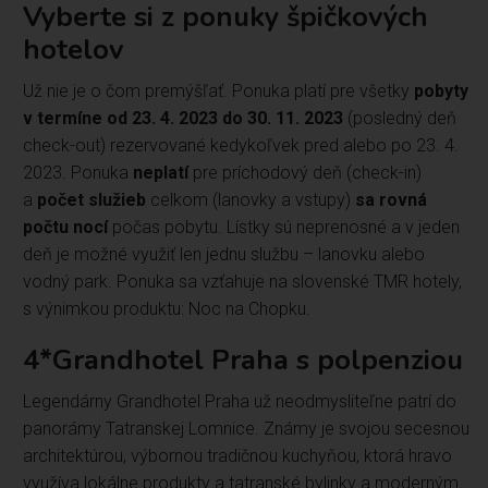
Vyberte si z ponuky špičkových
hotelov
Už nie je o čom premýšľať. Ponuka platí pre všetky
pobyty
v termíne od 23. 4. 2023 do 30. 11. 2023
(posledný deň
check-out) rezervované kedykoľvek pred alebo po 23. 4.
2023. Ponuka
neplatí
pre príchodový deň (check-in)
a
počet služieb
celkom (lanovky a vstupy)
sa rovná
počtu nocí
počas pobytu. Lístky sú neprenosné a v jeden
deň je možné využiť len jednu službu – lanovku alebo
vodný park. Ponuka sa vzťahuje na slovenské TMR hotely,
s výnimkou produktu: Noc na Chopku.
4*Grandhotel Praha s polpenziou
Legendárny Grandhotel Praha už neodmysliteľne patrí do
panorámy Tatranskej Lomnice. Známy je svojou secesnou
architektúrou, výbornou tradičnou kuchyňou, ktorá hravo
využíva lokálne produkty a tatranské bylinky a moderným