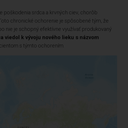
 poškodenia srdca a krvných ciev, chorôb
. Toto chronické ochorenie je spôsobené tým, že
bo nie je schopný efektívne využívať produkovaný
ca viedol k vývoju nového lieku s názvom
cientom s týmto ochorením.