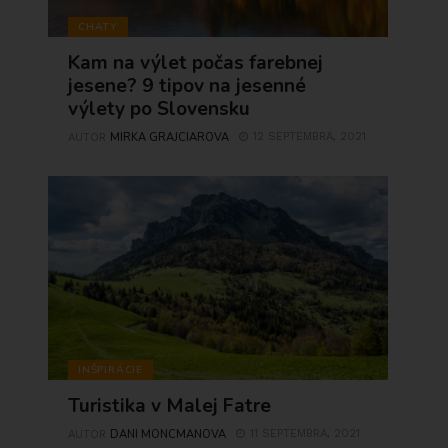
CHATY
Kam na výlet počas farebnej
jesene? 9 tipov na jesenné
výlety po Slovensku
MIRKA GRAJCIAROVA
12 SEPTEMBRA, 2021
AUTOR
INŠPIRÁCIE
Turistika v Malej Fatre
DANI MONCMANOVA
11 SEPTEMBRA, 2021
AUTOR