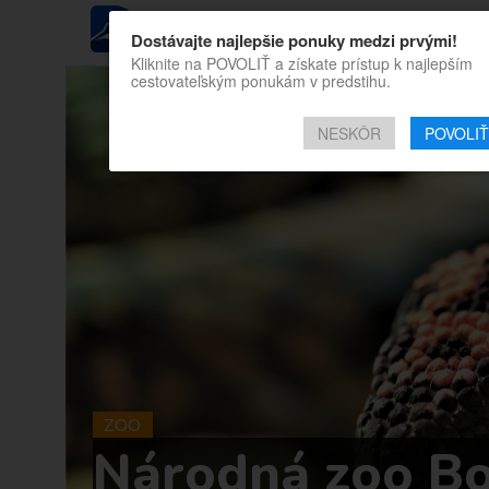
REGIÓN
Dostávajte najlepšie ponuky medzi prvými!
Kliknite na POVOLIŤ a získate prístup k najlepším
cestovateľským ponukám v predstihu.
NESKÔR
POVOLIŤ
ZOO
Národná zoo Bo