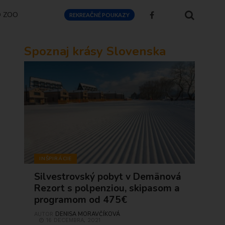
O ZOO
REKREAČNÉ POUKAZY
Spoznaj krásy Slovenska
INŠPIRÁCIE
Silvestrovský pobyt v Demänová
Rezort s polpenziou, skipasom a
programom od 475€
DENISA MORAVČÍKOVÁ
AUTOR
16 DECEMBRA, 2021