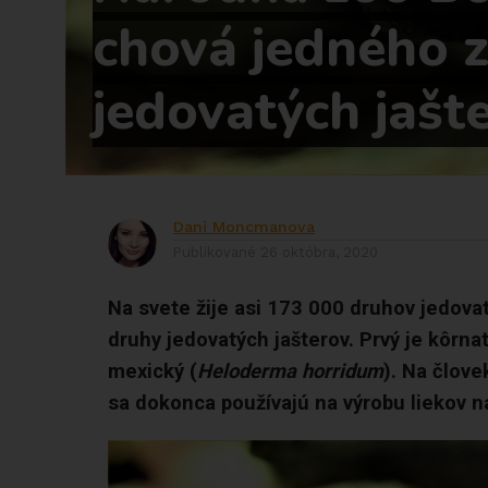
chová jedného 
jedovatých jašt
Dani Moncmanova
Publikované
26 októbra, 2020
Na svete žije asi 173 000 druhov jedova
druhy jedovatých jašterov. Prvý je kôrna
mexický (
Heloderma horridum
). Na člove
sa dokonca používajú na výrobu liekov n