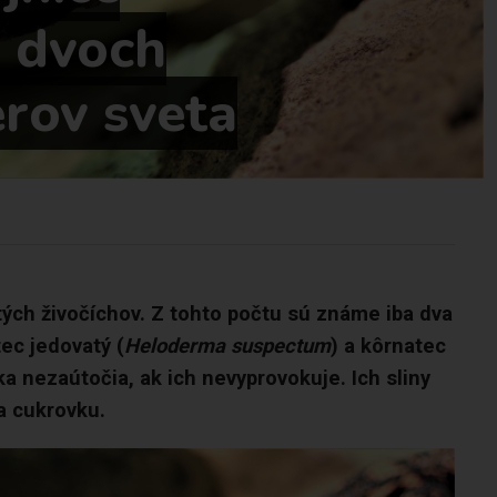
z dvoch
erov sveta
tých živočíchov. Z tohto počtu sú známe iba dva
tec jedovatý (
Heloderma suspectum
) a kôrnatec
ka nezaútočia, ak ich nevyprovokuje. Ich sliny
a cukrovku.