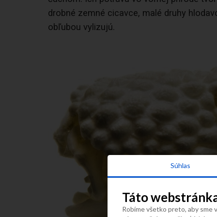
drobné zemné cicavce, malé druhy hlodavcov
obľubou vylizujú.
Súhlas
Táto webstránka
Robíme všetko preto, aby sme vá