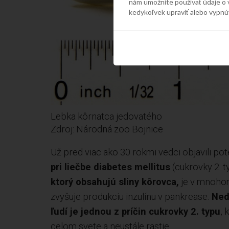
nám umožníte používať údaje o 
kedykoľvek upraviť alebo vypnú
Lebka kôrnatca jedovatého
Zdroj: Národná zoo Bojnice
Už pred viac ako 30 rokmi vedci objavili po
pri liečbe diabetes mellitus
(cukrovky 2. t
ktorý obsahujú sliny kôrovca,
je v mnoho
zvyšuje produkciu inzulínu v pankrease.
Nedo
ľudí je jednou z príčin cukrovky 2. typu
, 
celom svete a neustále rastie.