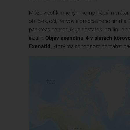
Môže viesť k mnohým komplikáciám vrátane
obličiek, očí, nervov a predčasného úmrtia
pankreas neprodukuje dostatok inzulínu ale
inzulín.
Objav exendínu-4 v slinách kôrov
Exenatid,
ktorý má schopnosť pomáhať pa