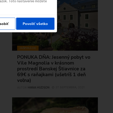
väzok. Toto nastavenie môžete
sobiť
Povoliť všetko
INŠPIRÁCIE
PONUKA DŇA: Jesenný pobyt vo
Vile Magnolia v krásnom
prostredí Banskej Štiavnice za
69€ s raňajkami (ušetríš 1 deň
voľna)
HANA HUDSON
27 SEPTEMBRA, 2021
AUTOR