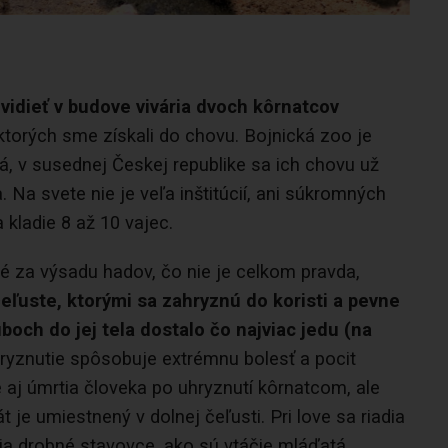
vidieť v budove vivária dvoch kôrnatcov
torých sme získali do chovu. Bojnická zoo je
á, v susednej Českej republike sa ich chovu už
 Na svete nie je veľa inštitúcií, ani súkromných
 kladie 8 až 10 vajec.
 za výsadu hadov, čo nie je celkom pravda,
čeľuste, ktorými sa zahryznú do koristi a pevne
boch do jej tela dostalo čo najviac jedu
(na
hryznutie spôsobuje extrémnu bolesť a pocit
 aj úmrtia človeka po uhryznutí kôrnatcom, ale
t je umiestnený v dolnej čeľusti. Pri love sa riadia
ria drobné stavovce, ako sú vtáčie mláďatá,