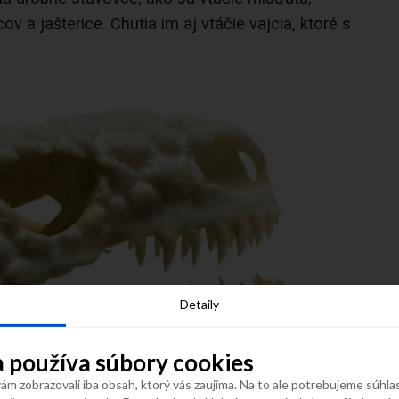
 a jašterice. Chutia im aj vtáčie vajcia, ktoré s
Detaily
 používa súbory cookies
m zobrazovali iba obsah, ktorý vás zaujíma. Na to ale potrebujeme súhla