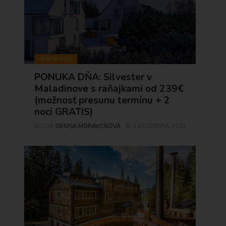
INŠPIRÁCIE
PONUKA DŇA: Silvester v
Maladinove s raňajkami od 239€
(možnosť presunu termínu + 2
noci GRATIS)
DENISA MORAVČÍKOVÁ
3 DECEMBRA, 2021
AUTOR