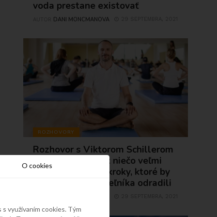
voda prestane existovať
DANI MONCMANOVA
29 SEPTEMBRA, 2021
AUTOR
ROZHOVORY
Rozhovor s Viktorom Schillerom
1.časť: Keď človek niečo veľmi
O cookies
chce, musí urobiť kroky, ktoré by
normálneho smrteľníka odradili
DANI MONCMANOVA
29 SEPTEMBRA, 2021
AUTOR
s s využívaním cookies. Tým