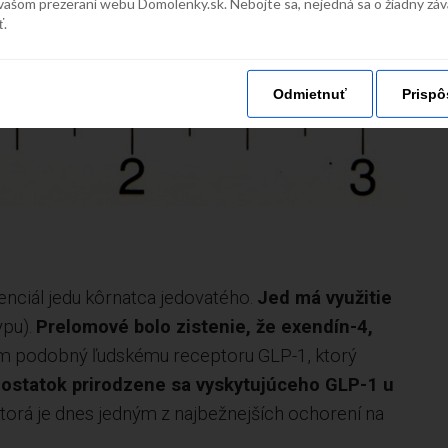
vašom prezeraní webu Domolenky.sk. Nebojte sa, nejedná sa o žiadny zá
ť.
Odmietnuť
Prispô
tenciál jedu kôrnatca jedovatého.
Jed má využitie
ypu).
Prelomové bolo zistenie, že exendín-4,
m podobný ľudskému receptoru GLP-1, ktorý
statok prirodzene sa vyskytujúceho GLP-1 u
ktorá je dnes jedným z najbežnejších ochorení na