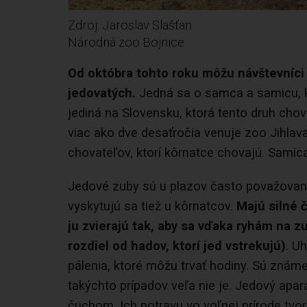
Zdroj: Jaroslav Slašťan
Národná zoo Bojnice
Od októbra tohto roku môžu návštevníci 
jedovatých.
Jedná sa o samca a samicu, k
jediná na Slovensku, ktorá tento druh chov
viac ako dve desaťročia venuje zoo Jihlava.
chovateľov, ktorí kôrnatce chovajú. Samica
Jedové zuby sú u plazov často považované
vyskytujú sa tiež u kôrnatcov.
Majú silné 
ju zvierajú tak, aby sa vďaka ryhám na zu
rozdiel od hadov, ktorí jed vstrekujú)
. U
pálenia, ktoré môžu trvať hodiny. Sú známe
takýchto prípadov veľa nie je. Jedový apará
čuchom. Ich potravu vo voľnej prírode tvo