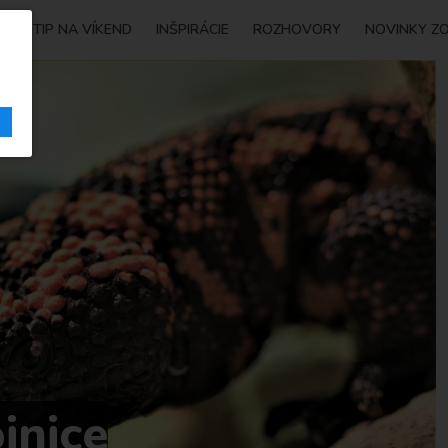
Y
TIP NA VÍKEND
INŠPIRÁCIE
ROZHOVORY
NOVINKY Z
jnice