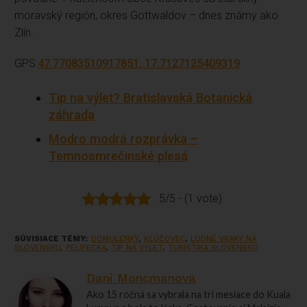
moravský región, okres Gottwaldov – dnes známy ako
Zlín.
GPS:
47.77083510917851, 17.7127125409319
Tip na výlet? Bratislavská Botanická
záhrada
Modro modrá rozprávka –
Temnosmrečinské plesá
5/5 - (1 vote)
SÚVISIACE TÉMY:
DOMOLENKY
,
KĽÚČOVEC
,
LODNÉ VRAKY NA
SLOVENSKU
,
PELIPECKA
,
TIP NA VYLET
,
TURISTIKA SLOVENSKO
Dani Moncmanova
Ako 15 ročná sa vybrala na tri mesiace do Kuala