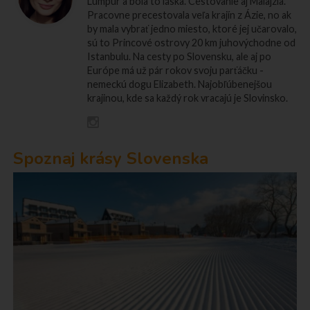
Lumpur a bola to láska. Cestovanie aj Malajzia.
Pracovne precestovala veľa krajín z Ázie, no ak
by mala vybrať jedno miesto, ktoré jej učarovalo,
sú to Princové ostrovy 20 km juhovýchodne od
Istanbulu. Na cesty po Slovensku, ale aj po
Európe má už pár rokov svoju parťáčku -
nemeckú dogu Elizabeth. Najobľúbenejšou
krajinou, kde sa každý rok vracajú je Slovinsko.
Spoznaj krásy Slovenska