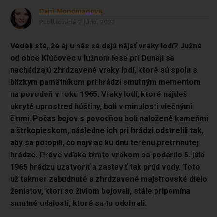
Dani Moncmanova
Publikované
2 júna, 2021
Vedeli ste, že aj u nás sa dajú nájsť vraky lodí? Južne
od obce Kľúčovec v lužnom lese pri Dunaji sa
nachádzajú zhrdzavené vraky lodí, ktoré sú spolu s
blízkym pamätníkom pri hrádzi smutným mementom
na povodeň v roku 1965. Vraky lodí, ktoré nájdeš
ukryté uprostred húštiny, boli v minulosti vlečnými
člnmi. Počas bojov s povodňou boli naložené kameňmi
a štrkopieskom, následne ich pri hrádzi odstrelili tak,
aby sa potopili, čo najviac ku dnu terénu pretrhnutej
hrádze. Práve vďaka týmto vrakom sa podarilo 5. júla
1965 hrádzu uzatvoriť a zastaviť tak prúd vody.
Toto
už takmer zabudnuté a zhrdzavené majstrovské dielo
ženistov, ktorí so živlom bojovali, stále pripomína
smutné udalosti, ktoré sa tu odohrali.