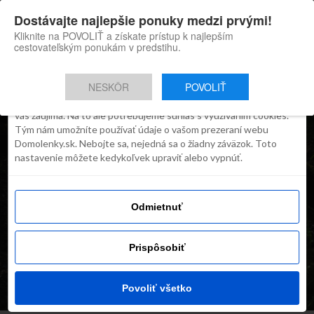
×
Dostávajte najlepšie ponuky medzi prvými!
Domolenky appka
Súhlas
Detaily
O cookies
Inštaluj
Skvelé tipy na cestovanie po
Kliknite na POVOLIŤ a získate prístup k najlepším
Slovensku
cestovateľským ponukám v predstihu.
Táto webstránka používa súbory
cookies
NESKÔR
POVOLIŤ
Robíme všetko preto, aby sme vám zobrazovali iba obsah, ktorý
vás zaujíma. Na to ale potrebujeme súhlas s využívaním cookies.
Tým nám umožníte používať údaje o vašom prezeraní webu
Domolenky.sk. Nebojte sa, nejedná sa o žiadny záväzok. Toto
nastavenie môžete kedykoľvek upraviť alebo vypnúť.
Odmietnuť
INŠPIRÁCIE
Prispôsobiť
Navštív lodné vraky z roku
1965 v Kľúčovci
Povoliť všetko