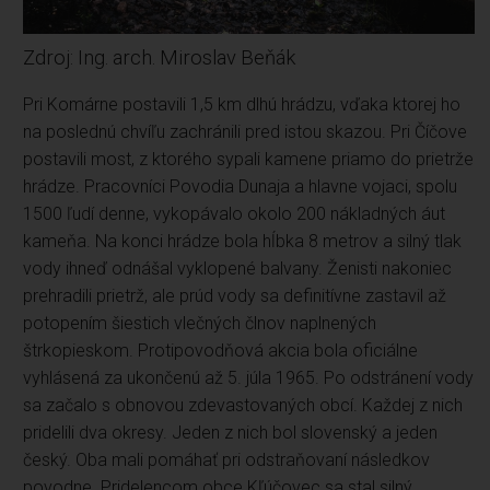
Zdroj: Ing. arch. Miroslav Beňák
Pri Komárne postavili 1,5 km dlhú hrádzu, vďaka ktorej ho
na poslednú chvíľu zachránili pred istou skazou. Pri Číčove
postavili most, z ktorého sypali kamene priamo do prietrže
hrádze. Pracovníci Povodia Dunaja a hlavne vojaci, spolu
1500 ľudí denne, vykopávalo okolo 200 nákladných áut
kameňa. Na konci hrádze bola hĺbka 8 metrov a silný tlak
vody ihneď odnášal vyklopené balvany. Ženisti nakoniec
prehradili prietrž, ale prúd vody sa definitívne zastavil až
potopením šiestich vlečných člnov naplnených
štrkopieskom. Protipovodňová akcia bola oficiálne
vyhlásená za ukončenú až 5. júla 1965. Po odstránení vody
sa začalo s obnovou zdevastovaných obcí. Každej z nich
pridelili dva okresy. Jeden z nich bol slovenský a jeden
český. Oba mali pomáhať pri odstraňovaní následkov
povodne. Pridelencom obce Kľúčovec sa stal silný