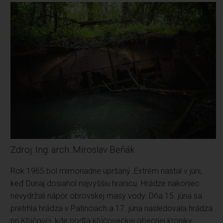
Zdroj: Ing. arch. Miroslav Beňák
Rok 1965 bol mimoriadne upršaný. Extrém nastal v júni,
keď Dunaj dosiahol najvyššiu hranicu. Hrádze nakoniec
nevydržali nápor obrovskej masy vody. Dňa 15. júna sa
pretrhla hrádza v Patinciach a 17. júna nasledovala hrádza
pri Kľúčovci, kde podľa kľúčoveckej obecnej kroniky