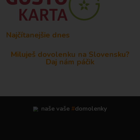
Najčítanejšie dnes
Miluješ dovolenku na Slovensku?
Daj nám páčik
naše vaše
#
domolenky