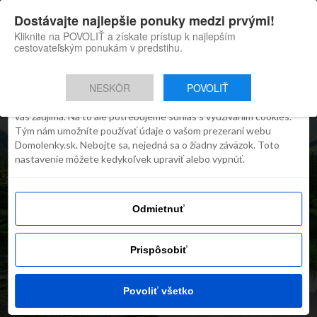
×
Dostávajte najlepšie ponuky medzi prvými!
Domolenky appka
Súhlas
Detaily
O cookies
Inštaluj
Skvelé tipy na cestovanie po
Kliknite na POVOLIŤ a získate prístup k najlepším
Slovensku
cestovateľským ponukám v predstihu.
Táto webstránka používa súbory
cookies
NESKÔR
POVOLIŤ
Robíme všetko preto, aby sme vám zobrazovali iba obsah, ktorý
vás zaujíma. Na to ale potrebujeme súhlas s využívaním cookies.
Tým nám umožníte používať údaje o vašom prezeraní webu
Domolenky.sk. Nebojte sa, nejedná sa o žiadny záväzok. Toto
nastavenie môžete kedykoľvek upraviť alebo vypnúť.
Odmietnuť
INŠPIRÁCIE
Ponuka dňa: Wellness pobyt
v 3*Hotel Strachanovka na
Prispôsobiť
Liptove
Povoliť všetko