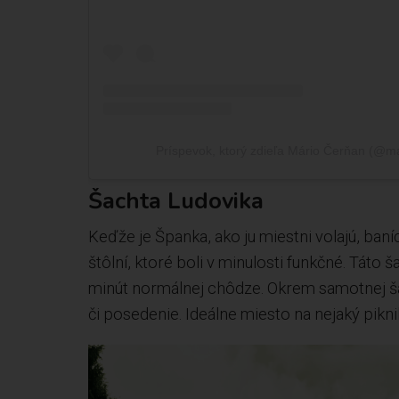
Príspevok, ktorý zdieľa Mário Čerňan (@m
Šachta Ludovika
Keďže je Španka, ako ju miestni volajú, baní
štôlní, ktoré boli v minulosti funkčné. Táto
minút normálnej chôdze. Okrem samotnej ša
či posedenie. Ideálne miesto na nejaký pikni