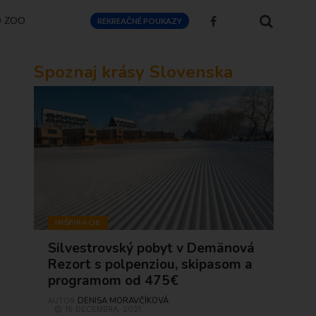
O ZOO
REKREAČNÉ POUKAZY
Spoznaj krásy Slovenska
INŠPIRÁCIE
Silvestrovský pobyt v Demänová
Rezort s polpenziou, skipasom a
programom od 475€
DENISA MORAVČÍKOVÁ
AUTOR
16 DECEMBRA, 2021