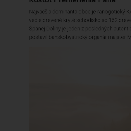
Najväčšia dominanta obce je ranogotický K
vedie drevené kryté schodisko so 162 drev
Španej Doliny je jeden z posledných autent
postavil banskobystrický organár majster 