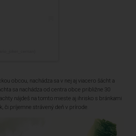
ario_joker_cernan)
ckou obcou, nachádza sa v nej aj viacero šácht a
 šachta sa nachádza od centra obce približne 30
chty nájdeš na tomto mieste aj ihrisko s bránkami
k, či príjemne strávený deň v prírode.