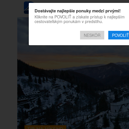
REGIÓN
Dostávajte najlepšie ponuky medzi prvými!
Kliknite na POVOLIŤ a získate prístup k najlepším
cestovateľským ponukám v predstihu.
NESKÔR
POVOLIŤ