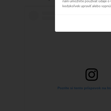
nám umožníte používať údaje o 
kedykoľvek upraviť alebo vypnú
Pozrite si tento príspevok na I