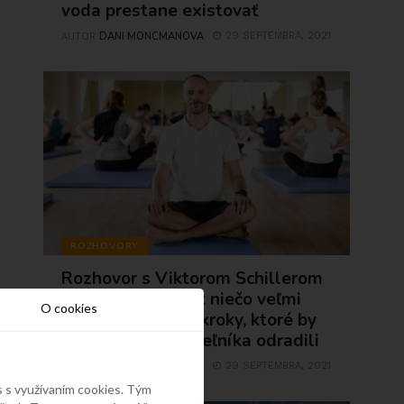
voda prestane existovať
DANI MONCMANOVA
29 SEPTEMBRA, 2021
AUTOR
ROZHOVORY
Rozhovor s Viktorom Schillerom
1.časť: Keď človek niečo veľmi
O cookies
chce, musí urobiť kroky, ktoré by
normálneho smrteľníka odradili
DANI MONCMANOVA
29 SEPTEMBRA, 2021
AUTOR
s s využívaním cookies. Tým