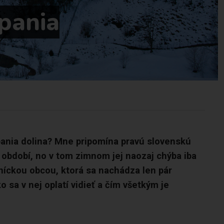
Špania
ania dolina? Mne pripomína pravú slovenskú
období, no v tom zimnom jej naozaj chýba iba
aníckou obcou, ktorá sa nachádza len pár
 sa v nej oplatí vidieť a čím všetkým je