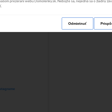
vašom prezeraní webu Domolenky.sk. Nebojte sa, nejedná sa o žiadny zá
ť.
Odmietnuť
Prispô
nstagrame