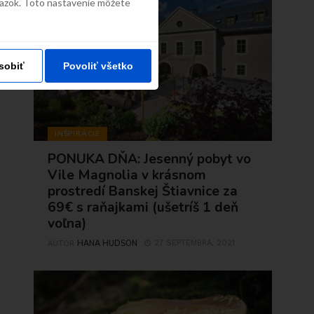
väzok. Toto nastavenie môžete
sobiť
Povoliť všetko
INŠPIRÁCIE
PONUKA DŇA: Jesenný pobyt vo
Vile Magnolia v krásnom
prostredí Banskej Štiavnice za
69€ s raňajkami (ušetríš 1 deň
voľna)
HANA HUDSON
27 SEPTEMBRA, 2021
AUTOR