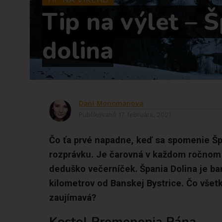
TIP NA VÍKEND
Tip na výlet – 
dolina
Dani Moncmanova
Publikované
17 februára, 2021
Čo ťa prvé napadne, keď sa spomenie Šp
rozprávku. Je čarovná v každom ročnom 
deduško večerníček.
Špania Dolina je b
kilometrov od Banskej Bystrice. Čo všetko
zaujímavá?
Kostol Premenenia Pána