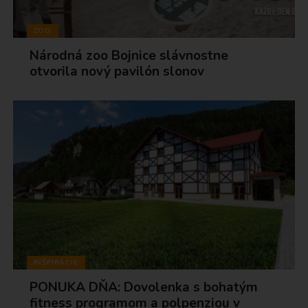
ZOO
Národná zoo Bojnice slávnostne
otvorila nový pavilón slonov
INŠPIRÁCIE
PONUKA DŇA: Dovolenka s bohatým
fitness programom a polpenziou v