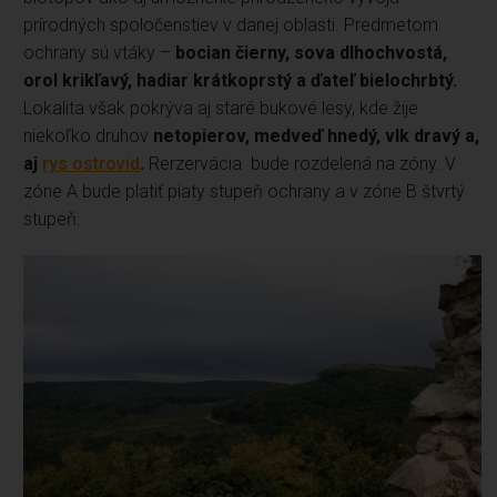
prírodných spoločenstiev v danej oblasti. Predmetom
ochrany sú vtáky –
bocian čierny, sova dlhochvostá,
orol krikľavý, hadiar krátkoprstý a ďateľ bielochrbtý.
Lokalita však pokrýva aj staré bukové lesy, kde žije
niekoľko druhov
netopierov, medveď hnedý, vlk dravý a,
aj
rys ostrovid
.
Rerzervácia bude rozdelená na zóny. V
zóne A bude platiť piaty stupeň ochrany a v zóne B štvrtý
stupeň.