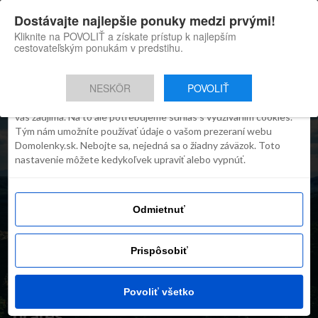
×
Dostávajte najlepšie ponuky medzi prvými!
Domolenky appka
Súhlas
Detaily
O cookies
Inštaluj
Skvelé tipy na cestovanie po
Kliknite na POVOLIŤ a získate prístup k najlepším
Slovensku
cestovateľským ponukám v predstihu.
Táto webstránka používa súbory
cookies
NESKÔR
POVOLIŤ
Robíme všetko preto, aby sme vám zobrazovali iba obsah, ktorý
vás zaujíma. Na to ale potrebujeme súhlas s využívaním cookies.
Tým nám umožníte používať údaje o vašom prezeraní webu
Domolenky.sk. Nebojte sa, nejedná sa o žiadny záväzok. Toto
nastavenie môžete kedykoľvek upraviť alebo vypnúť.
Odmietnuť
INŠPIRÁCIE
Na Slovensku vzniknú
Prispôsobiť
prírodné rezervácie
Rydošová a Vihorlatský
Povoliť všetko
prales