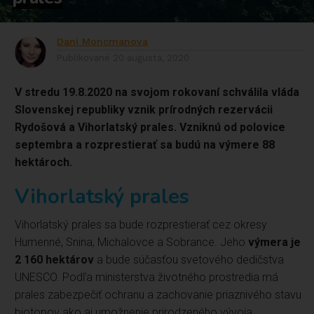
Dani Moncmanova
Publikované
20 augusta, 2020
V stredu 19.8.2020 na svojom rokovaní schválila vláda
Slovenskej republiky vznik prírodných rezervácii
Rydošová a Vihorlatský prales. Vzniknú od polovice
septembra a rozprestierať sa budú na výmere 88
hektároch.
Vihorlatský prales
Vihorlatský prales sa bude rozprestierať cez okresy
Humenné, Snina, Michalovce a Sobrance. Jeho
výmera je
2 160 hektárov
a bude súčasťou svetového dedičstva
UNESCO. Podľa ministerstva životného prostredia má
prales zabezpečiť ochranu a zachovanie priaznivého stavu
biotopov ako aj umožnenie prirodzeného vývoja