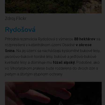
Zdroj Flickr
Rydošová
Prírodná rezervácia Rydošová s výmerou
88 hektárov
sa
rozprestiera v katastrálnom území Osadné
v okrese
Snina.
Na jej území sa nachádzajú kyslomilné bukové lesy,
javorovo-bukové horské lesy, bukové a jedľovo-bukové
kvetnaté lesy a dominuje mu
fúzač alpský.
Podobne, ako
vo Vihorlatskom pralese bude rozdelená do dvoch zón s
piatym a štvrtým stupňom ochrany.