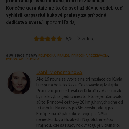
primeranú právnu ochranu, ktorú si zasluhujú.
Konečne garantujeme to, čo svet už dávno vedel, keď
vyhlásil karpatské bukové pralesy za prírodné
dedičstvo sveta,“
upozornil Budaj.
5/5 - (2 votes)
SÚVISIACE TÉMY:
PELIPECKA
,
PRALES
,
PRIRODNA REZERVACIA
,
RYDOSOVA
,
VIHORLAT
Dani Moncmanova
Ako 15 ročná sa vybrala na tri mesiace do Kuala
Lumpur a bola to láska. Cestovanie aj Malajzia.
Pracovne precestovala veľa krajín z Ázie, no ak
by mala vybrať jedno miesto, ktoré jej učarovalo,
sú to Princové ostrovy 20 km juhovýchodne od
Istanbulu. Na cesty po Slovensku, ale aj po
Európe má už pár rokov svoju parťáčku -
nemeckú dogu Elizabeth. Najobľúbenejšou
krajinou, kde sa každý rok vracajú je Slovinsko.