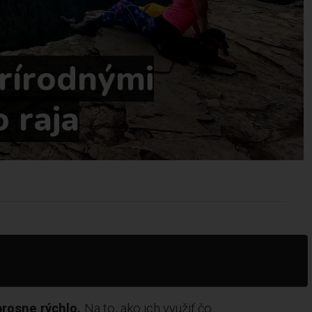
prírodnými
o raja
prosne rýchlo.
Na to, ako ich využiť čo