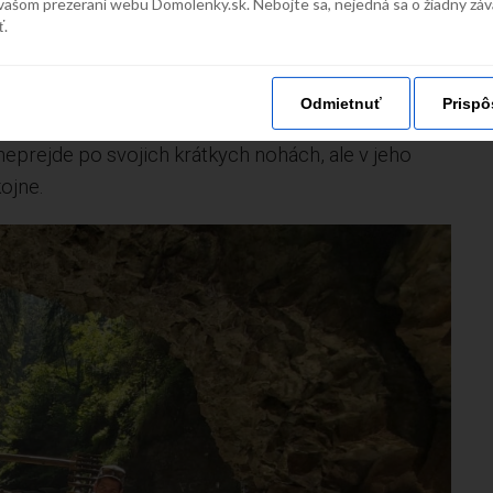
 v Podlesku, neďaleko dedinky Hrabušice. Chodník
vašom prezeraní webu Domolenky.sk. Nebojte sa, nejedná sa o žiadny zá
ť.
ktické mať pevnú a nepremokavú obuv.
ávkami a stupačkami, cez ktoré sa dostávame pod
Odmietnuť
Prispô
íkmi. Na túry berieme vždy aj jazvečíka Huga, ktorý
eprejde po svojich krátkych nohách, ale v jeho
kojne.