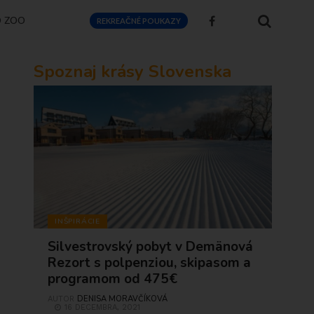
O ZOO
REKREAČNÉ POUKAZY
Spoznaj krásy Slovenska
INŠPIRÁCIE
Silvestrovský pobyt v Demänová
Rezort s polpenziou, skipasom a
programom od 475€
DENISA MORAVČÍKOVÁ
AUTOR
16 DECEMBRA, 2021