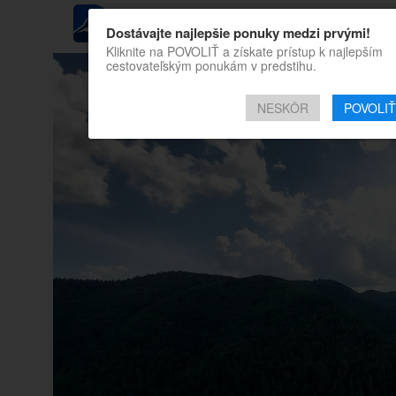
REGIÓN
Dostávajte najlepšie ponuky medzi prvými!
Kliknite na POVOLIŤ a získate prístup k najlepším
cestovateľským ponukám v predstihu.
NESKÔR
POVOLIŤ