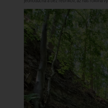
jednoduchá a bez rebríkov, až nás roklina v