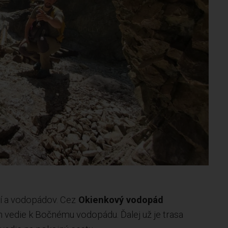
ií a vodopádov. Cez
Okienkový vodopád
vedie k Bočnému vodopádu. Ďalej už je trasa