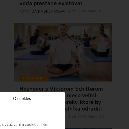
voda prestane existovať
DANI MONCMANOVA
29 SEPTEMBRA, 2021
AUTOR
ROZHOVORY
Rozhovor s Viktorom Schillerom
1.časť: Keď človek niečo veľmi
O cookies
chce, musí urobiť kroky, ktoré by
normálneho smrteľníka odradili
DANI MONCMANOVA
29 SEPTEMBRA, 2021
AUTOR
s s využívaním cookies. Tým