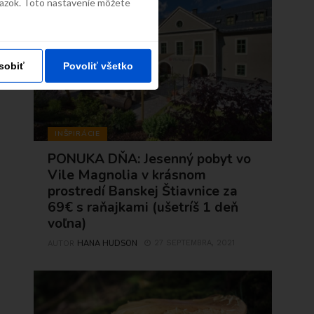
väzok. Toto nastavenie môžete
sobiť
Povoliť všetko
INŠPIRÁCIE
PONUKA DŇA: Jesenný pobyt vo
Vile Magnolia v krásnom
prostredí Banskej Štiavnice za
69€ s raňajkami (ušetríš 1 deň
voľna)
HANA HUDSON
27 SEPTEMBRA, 2021
AUTOR