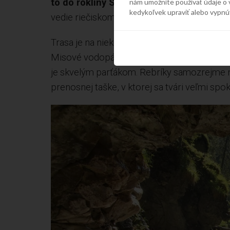
to do rokliny Suchá Belá
. Trasu začíname
nám umožníte používať údaje o 
kedykoľvek upraviť alebo vypnú
vedie riečiskom potoka, takže je veľmi pra
Trasa je na niekoľkých miestach uľahčená l
Misové vodopády, ktoré sa prechádzajú rebr
je skvelým parťákom. Rebríky samozrejme n
prenosnej taške, v ktorej sa tvári veľmi spo