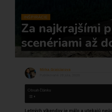
INŠPIRÁCIE
Za najkrajšími 
scenériami až d
Mirka Grajciarova
Publikované
28 júla, 2020
Obsah článku
Letných víkendov je málo a utekajú neú