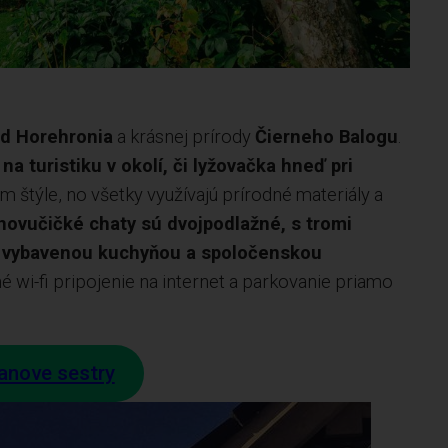
ed Horehronia
a krásnej prírody
Čierneho Balogu
.
na turistiku v okolí, či lyžovačka hneď pri
om štýle, no všetky využívajú prírodné materiály a
novučičké chaty sú dvojpodlažné, s tromi
e vybavenou kuchyňou a spoločenskou
 wi-fi pripojenie na internet a parkovanie priamo
anove sestry