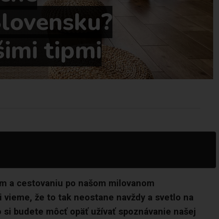
Slovensku?
šimi tipmi
iam a cestovaniu po našom milovanom
i vieme, že to tak neostane navždy a svetlo na
ro si budete môcť opäť užívať spoznávanie našej