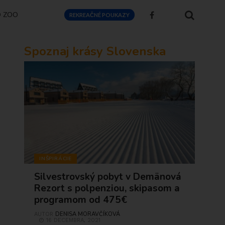
O ZOO
REKREAČNÉ POUKAZY
Spoznaj krásy Slovenska
INŠPIRÁCIE
Silvestrovský pobyt v Demänová
Rezort s polpenziou, skipasom a
programom od 475€
DENISA MORAVČÍKOVÁ
AUTOR
16 DECEMBRA, 2021