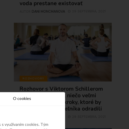
voda prestane existovať
DANI MONCMANOVA
29 SEPTEMBRA, 2021
AUTOR
ROZHOVORY
Rozhovor s Viktorom Schillerom
1.časť: Keď človek niečo veľmi
O cookies
chce, musí urobiť kroky, ktoré by
normálneho smrteľníka odradili
DANI MONCMANOVA
29 SEPTEMBRA, 2021
AUTOR
s s využívaním cookies. Tým