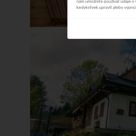
nám umožníte používať údaje o 
kedykoľvek upraviť alebo vypnú