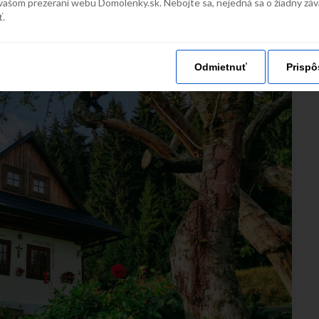
vašom prezeraní webu Domolenky.sk. Nebojte sa, nejedná sa o žiadny zá
ť.
Odmietnuť
Prispô