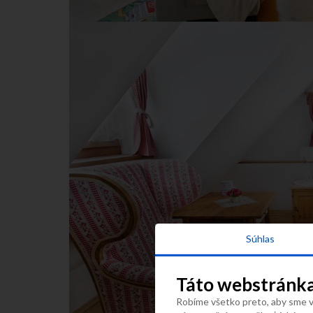
Súhlas
Táto webstránka
Robíme všetko preto, aby sme vá