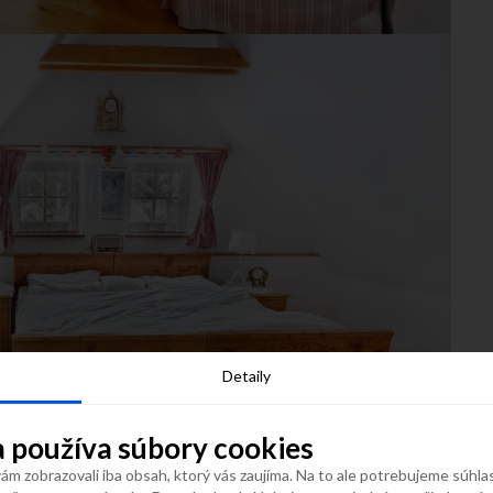
Detaily
 používa súbory cookies
m zobrazovali iba obsah, ktorý vás zaujíma. Na to ale potrebujeme súhla