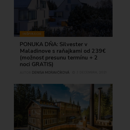
INŠPIRÁCIE
PONUKA DŇA: Silvester v
Maladinove s raňajkami od 239€
(možnosť presunu termínu + 2
noci GRATIS)
DENISA MORAVČÍKOVÁ
3 DECEMBRA, 2021
AUTOR