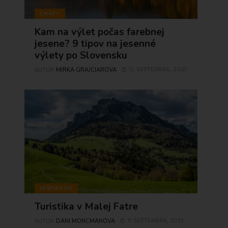
CHATY
Kam na výlet počas farebnej
jesene? 9 tipov na jesenné
výlety po Slovensku
MIRKA GRAJCIAROVA
12 SEPTEMBRA, 2021
AUTOR
INŠPIRÁCIE
Turistika v Malej Fatre
DANI MONCMANOVA
11 SEPTEMBRA, 2021
AUTOR