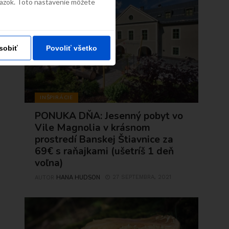
väzok. Toto nastavenie môžete
sobiť
Povoliť všetko
INŠPIRÁCIE
PONUKA DŇA: Jesenný pobyt vo
Vile Magnolia v krásnom
prostredí Banskej Štiavnice za
69€ s raňajkami (ušetríš 1 deň
voľna)
HANA HUDSON
27 SEPTEMBRA, 2021
AUTOR