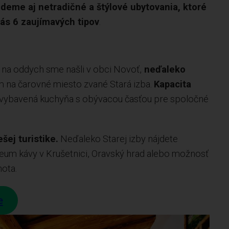
jdeme aj netradičné a štýlové ubytovania, ktoré
vás 6 zaujímavých tipov
.
 na oddych sme našli v obci Novoť,
neďaleko
m na čarovné miesto zvané Stará izba.
Kapacita
ne vybavená kuchyňa s obývacou časťou pre spoločné
šej turistike.
Neďaleko Starej izby nájdete
úzeum kávy v Krušetnici, Oravský hrad alebo možnosť
hota.
e