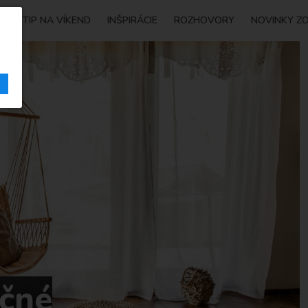
Y
TIP NA VÍKEND
INŠPIRÁCIE
ROZHOVORY
NOVINKY Z
ičné