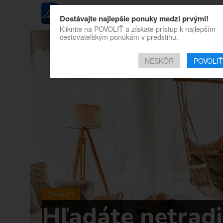
REGIÓN
Dostávajte najlepšie ponuky medzi prvými!
Kliknite na POVOLIŤ a získate prístup k najlepším
cestovateľským ponukám v predstihu.
NESKÔR
POVOLIŤ
CHATY
Hľadáte netrad