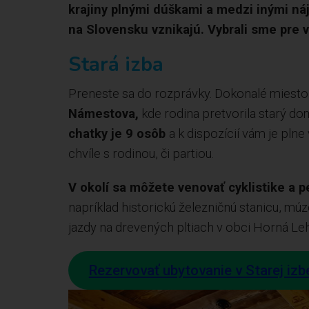
krajiny plnými dúškami a medzi inými ná
na Slovensku vznikajú. Vybrali sme pre 
Stará izba
Preneste sa do rozprávky. Dokonalé miesto
Námestova,
kde rodina pretvorila starý do
chatky je 9 osôb
a k dispozícií vám je pl
chvíle s rodinou, či partiou.
V okolí sa môžete venovať cyklistike a pe
napríklad historickú železničnú stanicu, m
jazdy na drevených pltiach v obci Horná Le
Rezervovať ubytovanie v Starej izb