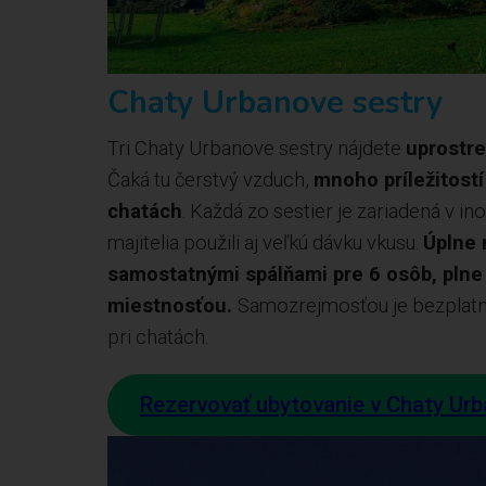
Chaty Urbanove sestry
Tri Chaty Urbanove sestry nájdete
uprostr
Čaká tu čerstvý vzduch,
mnoho príležitostí 
chatách
. Každá zo sestier je zariadená v in
majitelia použili aj veľkú dávku vkusu.
Úplne 
samostatnými spálňami pre 6 osôb, pln
miestnosťou.
Samozrejmosťou je bezplatné
pri chatách.
Rezervovať ubytovanie v Chaty Urb