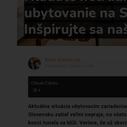
ubytovanie na 
Inšpirujte sa na
Mirka Grajciarova
Publikované
7 januára, 2021
Obsah článku
Aktuálna situácia ubytovacím zariaden
Slovensku zatiaľ veľmi nepraje, no všetc
konci tunela sa blíži. Veríme, že už sko