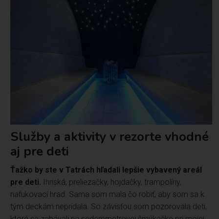
Služby a aktivity v rezorte vhodné
aj pre deti
Ťažko by ste v Tatrách hľadali lepšie vybavený areál
pre deti.
Ihriská, preliezačky, hojdačky, trampolíny,
nafukovací hrad. Sama som mala čo robiť, aby som sa k
tým deckám nepridala. So závisťou som pozorovala deti,
ktoré sa zabávali na sedemmetrovej šmýkačke pri mojej