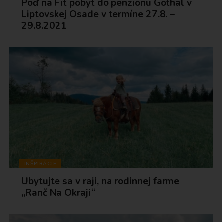
Poď na Fit pobyt do penziónu Gothal v
Liptovskej Osade v termíne 27.8. –
29.8.2021
INŠPIRÁCIE
Ubytujte sa v raji, na rodinnej farme
„Ranč Na Okraji“