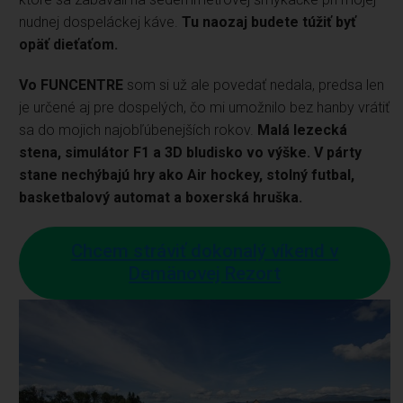
nudnej dospeláckej káve.
Tu naozaj budete túžiť
byť
opäť dieťaťom.
Vo FUNCENTRE
som si už ale povedať nedala, predsa len
je určené aj pre dospelých, čo mi umožnilo bez hanby vrátiť
sa do mojich najobľúbenejších rokov.
Malá lezecká
stena, simulátor F1 a 3D bludisko vo výške. V párty
stane nechýbajú hry ako Air hockey, stolný futbal,
basketbalový automat a boxerská hruška.
Chcem stráviť dokonalý víkend v
Demänovej Rezort