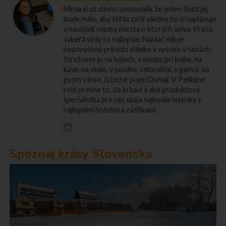
Mirka si už dávno uvedomila, že jeden život jej
bude málo, aby stihla zažiť všetko čo si naplánuje
a navštíviť všetky miesta o ktorých sníva. Preto
vyberá vždy to najlepšie. Najviac miluje
neporušenú prírodu ďaleko a vysoko v horách.
Stretnete ju na lyžiach, v meste pri knihe, na
káve, na skale, v posilke, telocvični, v galérii, so
psom v lese, či bežať popri Dunaji. V Pelikáne
robí presne to, čo ju baví a ako produktová
špecialistka pre vás spája najlepšie letenky s
najlepšími hotelmi a zážitkami.
Spoznaj krásy Slovenska