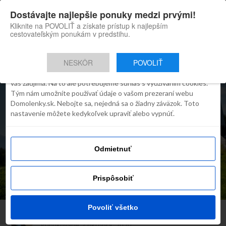
×
Dostávajte najlepšie ponuky medzi prvými!
Domolenky appka
Súhlas
Detaily
O cookies
Inštaluj
Skvelé tipy na cestovanie po
Kliknite na POVOLIŤ a získate prístup k najlepším
Slovensku
cestovateľským ponukám v predstihu.
Táto webstránka používa súbory
cookies
NESKÔR
POVOLIŤ
Robíme všetko preto, aby sme vám zobrazovali iba obsah, ktorý
vás zaujíma. Na to ale potrebujeme súhlas s využívaním cookies.
Tým nám umožníte používať údaje o vašom prezeraní webu
Domolenky.sk. Nebojte sa, nejedná sa o žiadny záväzok. Toto
nastavenie môžete kedykoľvek upraviť alebo vypnúť.
INŠPIRÁCIE
Dokonalé miesto pre celú
rodinu v každom ročnom
Odmietnuť
období? Taký je nový rezort
v Demänovej
Prispôsobiť
Povoliť všetko
Mirka Grajciarova
Publikované
2 októbra, 2020