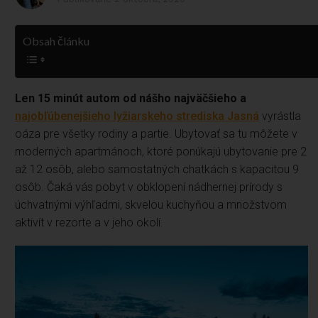
Obsah článku
Len 15 minút autom od nášho najväčšieho a
najobľúbenejšieho lyžiarskeho strediska Jasná
vyrástla
oáza pre všetky rodiny a partie. Ubytovať sa tu môžete v
moderných apartmánoch, ktoré ponúkajú ubytovanie pre 2
až 12 osôb, alebo samostatných chatkách s kapacitou 9
osôb. Čaká vás pobyt v obklopení nádhernej prírody s
úchvatnými výhľadmi, skvelou kuchyňou a množstvom
aktivít v rezorte a v jeho okolí.