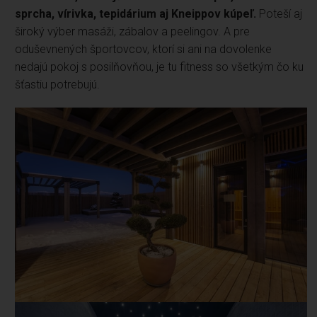
sprcha, vírivka, tepidárium aj Kneippov kúpeľ.
Poteší aj
široký výber masáži, zábalov a peelingov. A pre
oduševnených športovcov, ktorí si ani na dovolenke
nedajú pokoj s posilňovňou, je tu fitness so všetkým čo ku
šťastiu potrebujú.