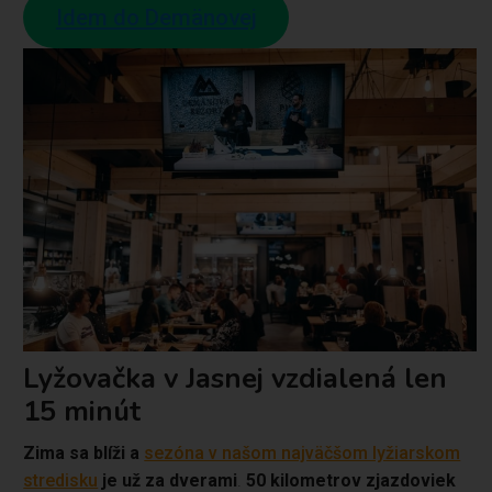
Idem do Demänovej
Lyžovačka v Jasnej vzdialená len
15 minút
Zima sa blíži a
sezóna v našom najväčšom lyžiarskom
stredisku
je už za dverami
.
50 kilometrov zjazdoviek