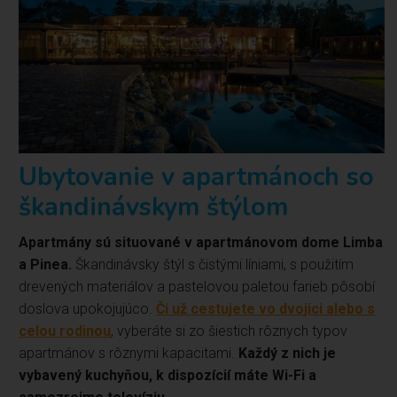
Ubytovanie v apartmánoch so
škandinávskym štýlom
Apartmány sú situované v apartmánovom dome Limba
a Pinea.
Škandinávsky štýl s čistými líniami, s použitím
drevených materiálov a pastelovou paletou farieb pôsobí
doslova upokojujúco.
Či už cestujete vo dvojici alebo s
celou rodinou
, vyberáte si zo šiestich rôznych typov
apartmánov s rôznymi kapacitami.
Každý z nich je
vybavený kuchyňou, k dispozícií máte Wi-Fi a