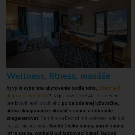
Wellness, fitness, masáže
Aj vy si vyberáte ubytovanie podľa toho,
či tam je k
dispozícií wellness
?
Ja jednoznačne! Ani ja si neviem
predstaviť lepší pocit, ako
po celodennej lyžovačke,
alebo skialpovačke skončiť v saune a dokonale
zregenerovať.
Demänová Rezort má wellness, kde asi
naozaj nič nechýba.
Suchá fínska sauna, parná sauna,
infra sauna, vonkajší ochladzovací kúpeľ, ľadová