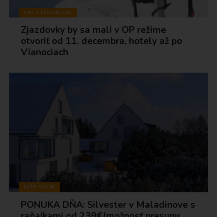
UNCATEGORIZED
Zjazdovky by sa mali v OP režime
otvoriť od 11. decembra, hotely až po
Vianociach
INŠPIRÁCIE
PONUKA DŇA: Silvester v Maladinove s
raňajkami od 239€(možnosť presunu