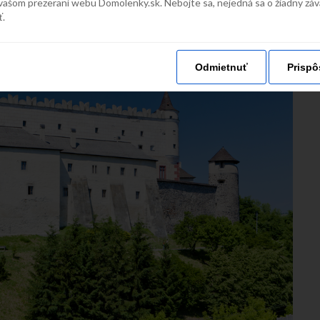
vašom prezeraní webu Domolenky.sk. Nebojte sa, nejedná sa o žiadny zá
ť.
Odmietnuť
Prispô