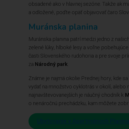
obsadené ako v hlavnej sezóne. Takže ak mát
a odložené, poďte opäť objavovať čaro Slo
Muránska planina
Muránska planina patrí medzi jedno z našich
zelené lúky, hlboké lesy a voľne pobehujúce
časti Slovenského rudohoria a pre svoje pr
za
Národný park
.
Známe je najmä okolie Prednej hory, kde sa
vydať na množstvo cyklotrás v okolí, alebo 
najnavštevovanejších je náučný chodník k
M
o nenáročnú prechádzku, kam môžete zobrať
Ubytovanie v Apartmánoch Planina