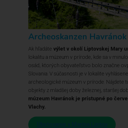
Archeoskanzen Havránok
Ak hľadáte
výlet v okolí Liptovskej Mary 
lokalitu a múzeum v prírode, kde sa v minul
osád, ktorých obyvateľstvo bolo značne ovpl
Slovania. V súčasnosti je v lokalite vyhlásen
archeologické múzeum v prírode. Nájdete tu
objekty z mladšej doby železnej, staršej do
múzeum Havránok je prístupné po červene
Vlachy.
Ubytovanie v Marína Liptov