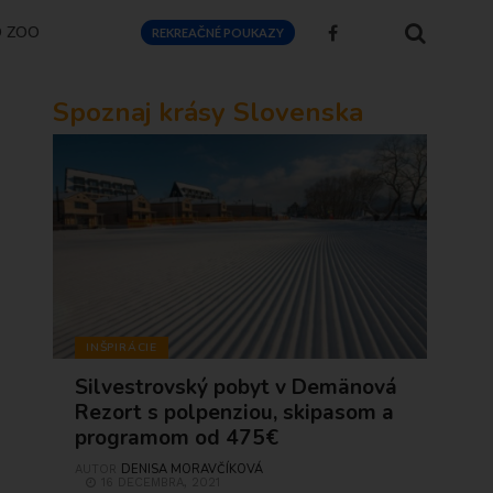
O ZOO
REKREAČNÉ POUKAZY
Spoznaj krásy Slovenska
INŠPIRÁCIE
Silvestrovský pobyt v Demänová
Rezort s polpenziou, skipasom a
programom od 475€
DENISA MORAVČÍKOVÁ
AUTOR
16 DECEMBRA, 2021