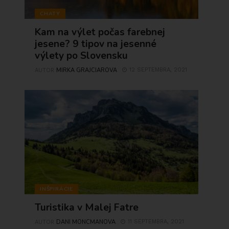
CHATY
Kam na výlet počas farebnej
jesene? 9 tipov na jesenné
výlety po Slovensku
MIRKA GRAJCIAROVA
12 SEPTEMBRA, 2021
AUTOR
INŠPIRÁCIE
Turistika v Malej Fatre
DANI MONCMANOVA
11 SEPTEMBRA, 2021
AUTOR