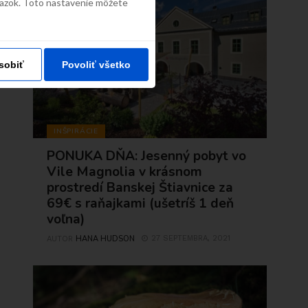
väzok. Toto nastavenie môžete
sobiť
Povoliť všetko
INŠPIRÁCIE
PONUKA DŇA: Jesenný pobyt vo
Vile Magnolia v krásnom
prostredí Banskej Štiavnice za
69€ s raňajkami (ušetríš 1 deň
voľna)
HANA HUDSON
27 SEPTEMBRA, 2021
AUTOR