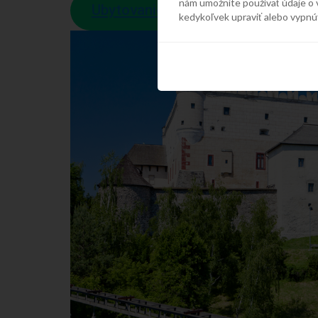
nám umožníte používať údaje o 
Ubytovanie v The Grand Vígľaš
kedykoľvek upraviť alebo vypnú