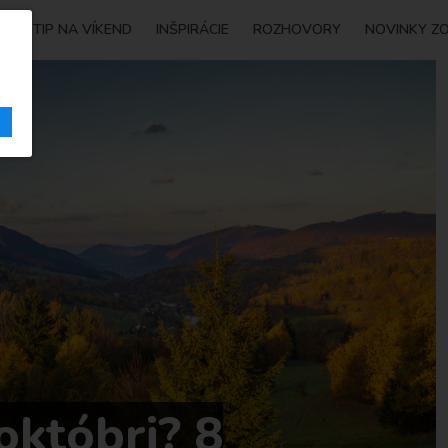
Y
TIP NA VÍKEND
INŠPIRÁCIE
ROZHOVORY
NOVINKY Z
októbri? 8