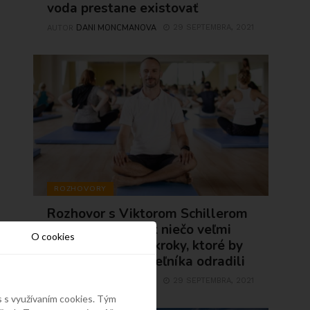
voda prestane existovať
DANI MONCMANOVA
29 SEPTEMBRA, 2021
AUTOR
ROZHOVORY
Rozhovor s Viktorom Schillerom
1.časť: Keď človek niečo veľmi
O cookies
chce, musí urobiť kroky, ktoré by
normálneho smrteľníka odradili
DANI MONCMANOVA
29 SEPTEMBRA, 2021
AUTOR
s s využívaním cookies. Tým