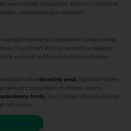
e vinice obraté, okná umyté, letné veci vytriedené
venska v pestrofarebných odtieňoch.
 najkrajších prírodných bohatstiev. Divoká príroda,
 kone. To je Muráň, ktorý sa nachádza v západnej
írodné vzácnosti je Muránska planina vyhlásená
 nachádza veľký
rekreačný areál
, odkiaľ sa môžete
na niektorý z turistických chodníkov. Jeden z
uránskemu hradu
, ktorý začína v obci Muráň a ide
 celú rodinu.
 Predná Hora