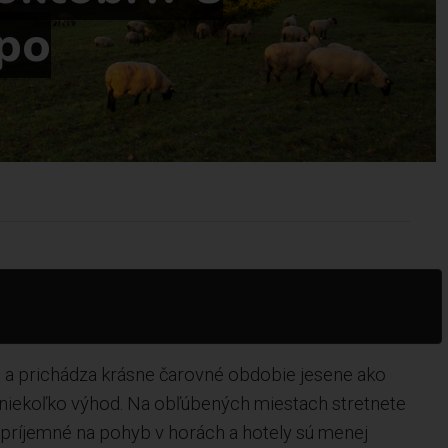
 po
m a prichádza krásne čarovné obdobie jesene ako
 niekoľko výhod. Na obľúbených miestach stretnete
mi príjemné na pohyb v horách a hotely sú menej