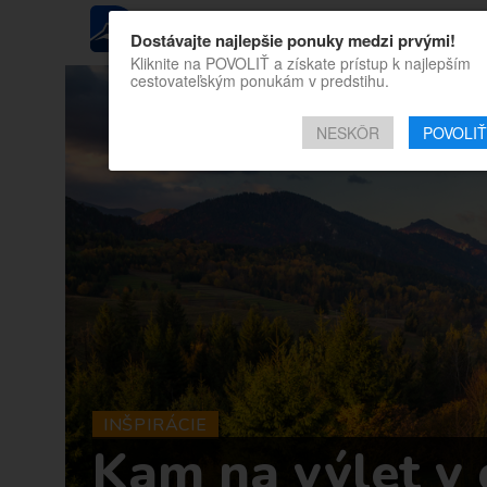
REGIÓN
Dostávajte najlepšie ponuky medzi prvými!
Kliknite na POVOLIŤ a získate prístup k najlepším
cestovateľským ponukám v predstihu.
NESKÔR
POVOLIŤ
INŠPIRÁCIE
Kam na výlet v 