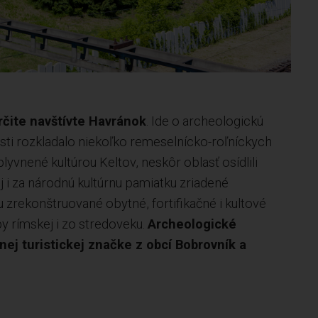
určite navštívte Havránok
. Ide o archeologickú
osti rozkladalo niekoľko remeselnícko-roľníckych
yvnené kultúrou Keltov, neskôr oblasť osídlili
ej i za národnú kultúrnu pamiatku zriadené
 zrekonštruované obytné, fortifikačné i kultové
by rímskej i zo stredoveku.
Archeologické
j turistickej značke z obcí Bobrovník a