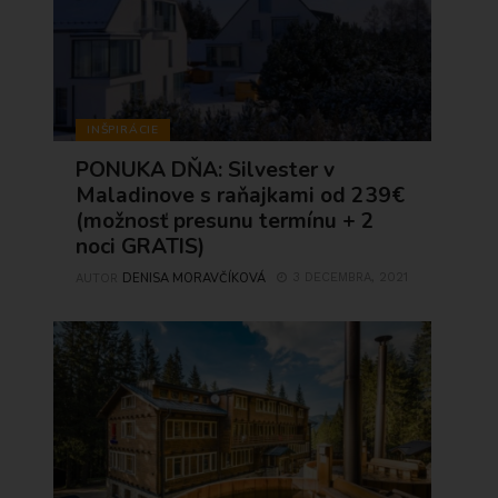
INŠPIRÁCIE
PONUKA DŇA: Silvester v
Maladinove s raňajkami od 239€
(možnosť presunu termínu + 2
noci GRATIS)
DENISA MORAVČÍKOVÁ
3 DECEMBRA, 2021
AUTOR