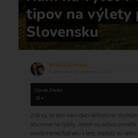
tipov na výlety
Slovensku
Mirka Grajciarova
Publikované
26 septembra, 2020
Obsah článku
Zdá sa, že leto nám dalo definitívne zboho
stvorené na výlety. Jeseň so sebou prináša
oveľa menej ľudí ako v lete, teploty sú veľ