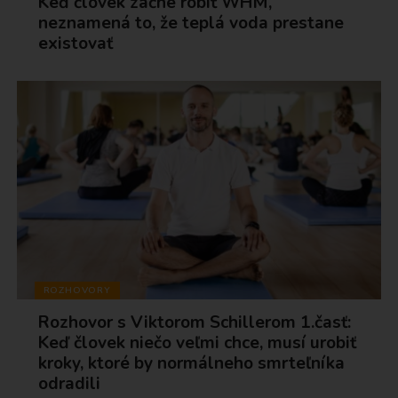
Keď človek začne robiť WHM,
neznamená to, že teplá voda prestane
existovať
ROZHOVORY
Rozhovor s Viktorom Schillerom 1.časť:
Keď človek niečo veľmi chce, musí urobiť
kroky, ktoré by normálneho smrteľníka
odradili