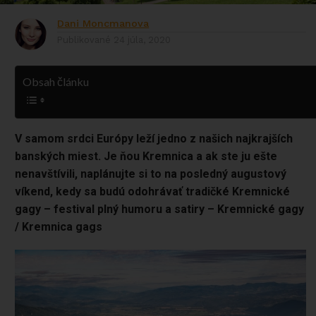
Dani Moncmanova
Publikované
24 júla, 2020
Obsah článku
V samom srdci Európy leží jedno z našich najkrajších
banských miest. Je ňou Kremnica a ak ste ju ešte
nenavštívili, naplánujte si to na posledný augustový
víkend, kedy sa budú odohrávať tradičké Kremnické
gagy – festival plný humoru a satiry – Kremnické gagy
/ Kremnica gags