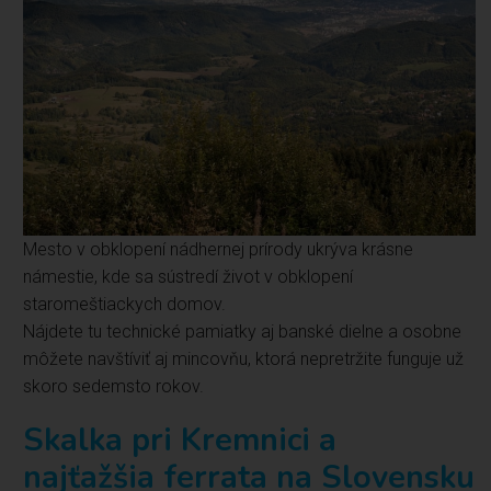
Mesto v obklopení nádhernej prírody ukrýva krásne
námestie, kde sa sústredí život v obklopení
staromeštiackych domov.
Nájdete tu technické pamiatky aj banské dielne a osobne
môžete navštíviť aj mincovňu, ktorá nepretržite funguje už
skoro sedemsto rokov.
Skalka pri Kremnici a
najťažšia ferrata na Slovensku