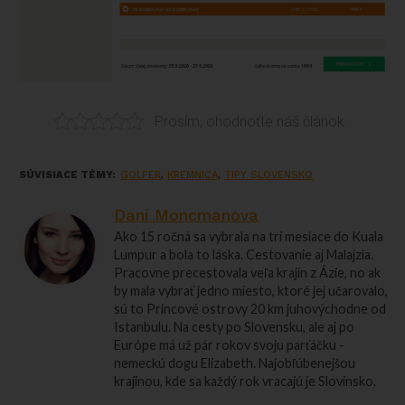
Prosím, ohodnoťte náš článok.
SÚVISIACE TÉMY:
GOLFER
,
KREMNICA
,
TIPY SLOVENSKO
Dani Moncmanova
Ako 15 ročná sa vybrala na tri mesiace do Kuala
Lumpur a bola to láska. Cestovanie aj Malajzia.
Pracovne precestovala veľa krajín z Ázie, no ak
by mala vybrať jedno miesto, ktoré jej učarovalo,
sú to Princové ostrovy 20 km juhovýchodne od
Istanbulu. Na cesty po Slovensku, ale aj po
Európe má už pár rokov svoju parťáčku -
nemeckú dogu Elizabeth. Najobľúbenejšou
krajinou, kde sa každý rok vracajú je Slovinsko.