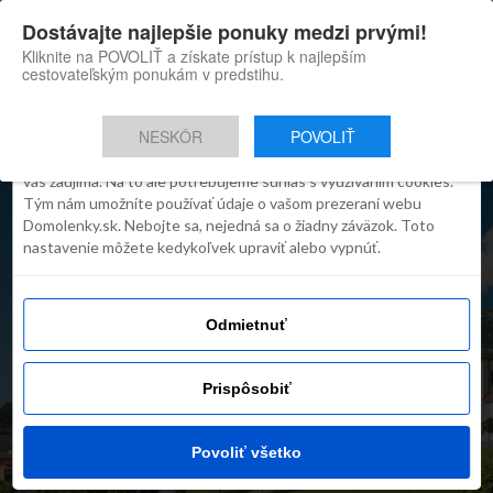
×
Dostávajte najlepšie ponuky medzi prvými!
Domolenky appka
Súhlas
Detaily
O cookies
Inštaluj
Skvelé tipy na cestovanie po
Kliknite na POVOLIŤ a získate prístup k najlepším
Slovensku
cestovateľským ponukám v predstihu.
Táto webstránka používa súbory
cookies
NESKÔR
POVOLIŤ
Robíme všetko preto, aby sme vám zobrazovali iba obsah, ktorý
vás zaujíma. Na to ale potrebujeme súhlas s využívaním cookies.
Tým nám umožníte používať údaje o vašom prezeraní webu
Domolenky.sk. Nebojte sa, nejedná sa o žiadny záväzok. Toto
nastavenie môžete kedykoľvek upraviť alebo vypnúť.
Odmietnuť
Prispôsobiť
TIP NA VÍKEND
Víkend v Kremnici v hoteli
Golfer
Povoliť všetko