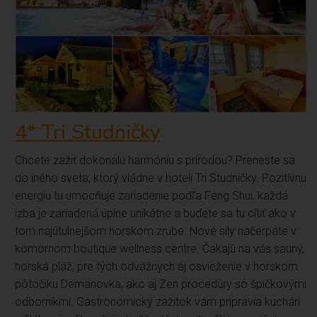
4* Tri Studničky
Chcete zažiť dokonalú harmóniu s prírodou? Preneste sa
do iného sveta, ktorý vládne v hoteli Tri Studničky. Pozitívnu
energiu tu umocňuje zariadenie podľa Feng Shui, každá
izba je zariadená úplne unikátne a budete sa tu cítiť ako v
tom najútulnejšom horskom zrube. Nové sily načerpáte v
komornom boutique wellness centre. Čakajú na vás sauny,
horská pláž, pre tých odvážnych aj osvieženie v horskom
pôtočiku Demänovka, ako aj Zen procedúry so špičkovými
odborníkmi. Gastronomický zážitok vám pripravia kuchári