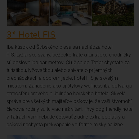
3* Hotel FIS
Iba kúsok od Štrbského plesa sa nachádza hotel
FIS. Lyžiarske svahy, bežecké trate a turistické chodníčky
sú doslova iba pár metrov. Či už sa do Tatier chystáte za
turistikou, lyžovačkou alebo snívate o príjemných
prechádzkach a dobrom jedle, hotel FIS je skvelým
miestom. Zariadenie ako aj štýlový wellness iba dotvárajú
atmosféru pravého a útulného horského hotela. Skvelá
správa pre všetkých majiteľov psíkov je, že vaši štvornohí
členovia rodiny sú tu viac než vítaní. Prvý dog-friendly hotel
v Tatrách vám nebude účtovať žiadne extra poplatky a
psíkovi nachystá prekvapenie vo forme mlsky na izbe.