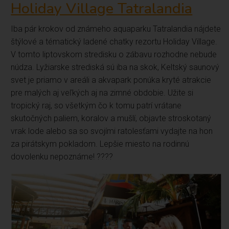
Holiday Village Tatralandia
Iba pár krokov od známeho aquaparku Tatralandia nájdete
štýlové a tématický ladené chatky rezortu Holiday Village.
V tomto liptovskom stredisku o zábavu rozhodne nebude
núdza. Lyžiarske strediská sú iba na skok, Keltský saunový
svet je priamo v areáli a akvapark ponúka kryté atrakcie
pre malých aj veľkých aj na zimné obdobie. Užite si
tropický raj, so všetkým čo k tomu patrí vrátane
skutočných paliem, koralov a mušlí, objavte stroskotaný
vrak lode alebo sa so svojími ratolesťami vydajte na hon
za pirátskym pokladom. Lepšie miesto na rodinnú
dovolenku nepoznáme! ????