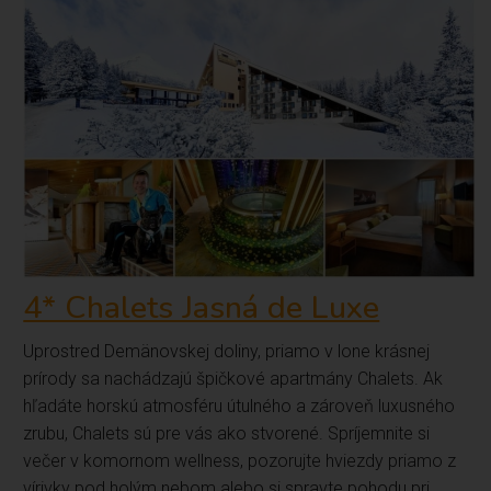
4* Chalets Jasná de Luxe
Uprostred Demänovskej doliny, priamo v lone krásnej
prírody sa nachádzajú špičkové apartmány Chalets. Ak
hľadáte horskú atmosféru útulného a zároveň luxusného
zrubu, Chalets sú pre vás ako stvorené. Spríjemnite si
večer v komornom wellness, pozorujte hviezdy priamo z
vírivky pod holým nebom alebo si spravte pohodu pri