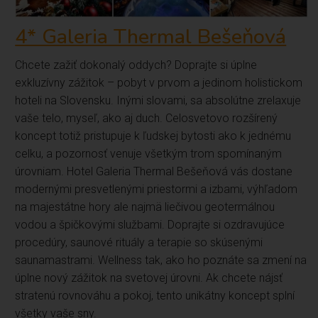
4* Galeria Thermal Bešeňová
Chcete zažiť dokonalý oddych? Doprajte si úplne
exkluzívny zážitok – pobyt v prvom a jedinom holistickom
hoteli na Slovensku. Inými slovami, sa absolútne zrelaxuje
vaše telo, myseľ, ako aj duch. Celosvetovo rozšírený
koncept totiž pristupuje k ľudskej bytosti ako k jednému
celku, a pozornosť venuje všetkým trom spomínaným
úrovniam. Hotel Galeria Thermal Bešeňová vás dostane
modernými presvetlenými priestormi a izbami, výhľadom
na majestátne hory ale najmä liečivou geotermálnou
vodou a špičkovými službami. Doprajte si ozdravujúce
procedúry, saunové rituály a terapie so skúsenými
saunamastrami. Wellness tak, ako ho poznáte sa zmení na
úplne nový zážitok na svetovej úrovni. Ak chcete nájsť
stratenú rovnováhu a pokoj, tento unikátny koncept splní
všetky vaše sny.