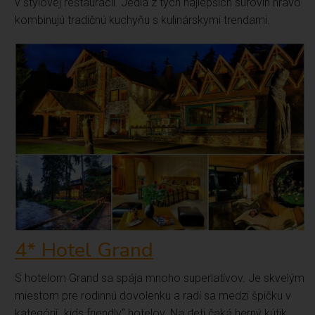
v štýlovej reštaurácii. Jedlá z tých najlepších surovín hravo
kombinujú tradičnú kuchyňu s kulinárskymi trendami.
4* Hotel Grand
S hotelom Grand sa spája mnoho superlatívov. Je skvelým
miestom pre rodinnú dovolenku a radí sa medzi špičku v
kategórií „kids friendly“ hotelov. Na deti čaká herný kútik,