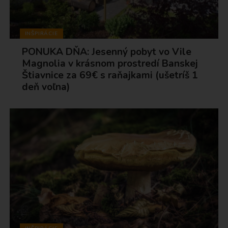
INŠPIRÁCIE
PONUKA DŇA: Jesenný pobyt vo Vile
Magnolia v krásnom prostredí Banskej
Štiavnice za 69€ s raňajkami (ušetríš 1
deň voľna)