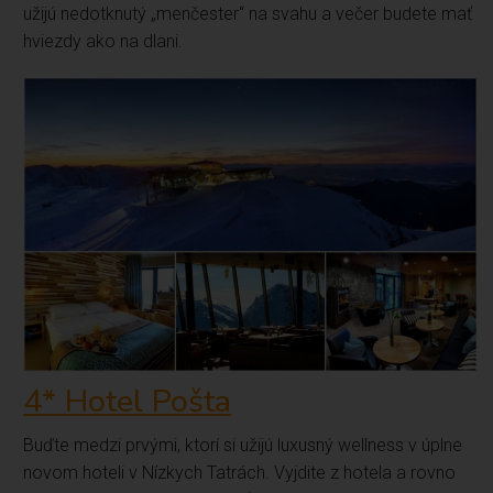
užijú nedotknutý „menčester“ na svahu a večer budete mať
hviezdy ako na dlani.
4* Hotel Pošta
Buďte medzi prvými, ktorí si užijú luxusný wellness v úplne
novom hoteli v Nízkych Tatrách. Vyjdite z hotela a rovno