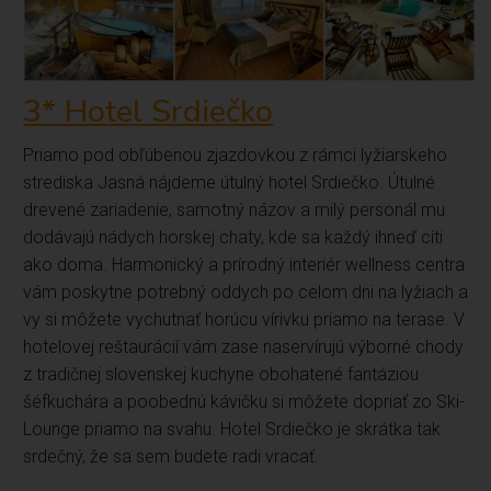
3* Hotel Srdiečko
Priamo pod obľúbenou zjazdovkou z rámci lyžiarskeho
strediska Jasná nájdeme útulný hotel Srdiečko. Útulné
drevené zariadenie, samotný názov a milý personál mu
dodávajú nádych horskej chaty, kde sa každý ihneď cíti
ako doma. Harmonický a prírodný interiér wellness centra
vám poskytne potrebný oddych po celom dni na lyžiach a
vy si môžete vychutnať horúcu vírivku priamo na terase. V
hotelovej reštaurácií vám zase naservírujú výborné chody
z tradičnej slovenskej kuchyne obohatené fantáziou
šéfkuchára a poobednú kávičku si môžete dopriať zo Ski-
Lounge priamo na svahu. Hotel Srdiečko je skrátka tak
srdečný, že sa sem budete radi vracať.