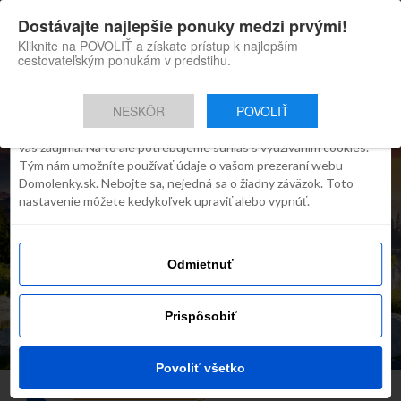
×
Dostávajte najlepšie ponuky medzi prvými!
Domolenky appka
Súhlas
Detaily
O cookies
Inštaluj
Skvelé tipy na cestovanie po
Kliknite na POVOLIŤ a získate prístup k najlepším
Slovensku
cestovateľským ponukám v predstihu.
Táto webstránka používa súbory
cookies
NESKÔR
POVOLIŤ
Robíme všetko preto, aby sme vám zobrazovali iba obsah, ktorý
vás zaujíma. Na to ale potrebujeme súhlas s využívaním cookies.
Tým nám umožníte používať údaje o vašom prezeraní webu
Domolenky.sk. Nebojte sa, nejedná sa o žiadny záväzok. Toto
nastavenie môžete kedykoľvek upraviť alebo vypnúť.
TIP NA VÍKEND
Odmietnuť
Noc v týchto tatranských
hoteloch vám bude každý
Prispôsobiť
závidieť!
Povoliť všetko
Redakcia Domolenky