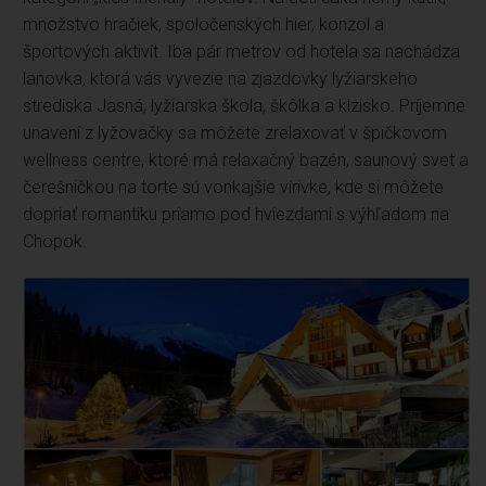
množstvo hračiek, spoločenských hier, konzol a
športových aktivít. Iba pár metrov od hotela sa nachádza
lanovka, ktorá vás vyvezie na zjazdovky lyžiarskeho
strediska Jasná, lyžiarska škola, škôlka a klzisko. Príjemne
unavení z lyžovačky sa môžete zrelaxovať v špičkovom
wellness centre, ktoré má relaxačný bazén, saunový svet a
čerešničkou na torte sú vonkajšie vírivke, kde si môžete
dopriať romantiku priamo pod hviezdami s výhľadom na
Chopok.