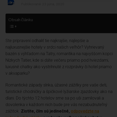
Publikované
23 júna, 2020
Obsah článku
Ste pripravení odhaliť tie najkrajšie, najlepšie a
najluxusnejšie hotely v srdci našich veľhôr? Vyhrievaný
bazén s výhľadom na Tatry, romantika na najvyššom kopci
Nízkych Tatier, kde si dáte večeru priamo pod hviezdami,
luxusné chatky ako vystrihnuté z rozprávky či hotel priamo
v akvaparku?
Romantické západy slnka, úžasné zážitky pre vaše deti,
turistické chodníčky a špičkové lyžiarske zjazdovky ako na
dlani. Do týchto 12 hotelov sme sa po uši zamilovali a
dovolenka v každom nich bude pre vás nezabudnuteľný
zážitok.
Zistite, čím sú jedinečné,
odpovedzte na