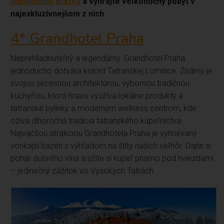
jednoduchú otázku
a vyhrajte veľkonočný pobyt v
najexkluzívnejšom z nich.
4* Grandhotel Praha
Neprehliadnuteľný a legendárny. Grandhotel Praha
jednoducho dotvára kolorit Tatranskej Lomnice. Známy je
svojou secesnou architektúrou, výbornou tradičnou
kuchyňou, ktorá hravo využíva lokálne produkty a
tatranské bylinky a moderným wellness centrom, kde
ožíva dlhoročná tradícia tatranského kúpeľníctva.
Najväčšou atrakciou Grandhotela Praha je vyhrievaný
vonkajší bazén s výhľadom na štíty našich veľhôr. Dajte si
pohár dobrého vína a užite si kúpeľ priamo pod hviezdami
– jedinečný zážitok vo Vysokých Tatrách.