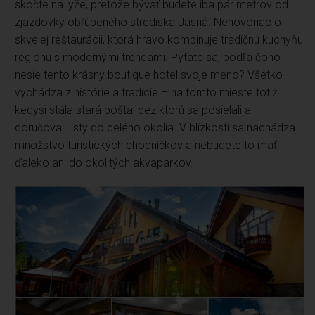
skočte na lyže, pretože bývať budete iba pár metrov od
zjazdovky obľúbeného strediska Jasná. Nehovoriac o
skvelej reštaurácii, ktorá hravo kombinuje tradičnú kuchyňu
regiónu s modernými trendami. Pýtate sa, podľa čoho
nesie tento krásny boutique hotel svoje meno? Všetko
vychádza z histórie a tradície – na tomto mieste totiž
kedysi stála stará pošta, cez ktorú sa posielali a
doručovali listy do celého okolia. V blízkosti sa nachádza
množstvo turistických chodníčkov a nebudete to mať
ďaleko ani do okolitých akvaparkov.