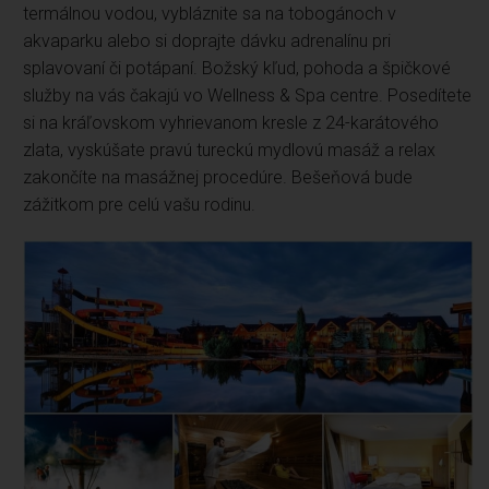
termálnou vodou, vybláznite sa na tobogánoch v
akvaparku alebo si doprajte dávku adrenalínu pri
splavovaní či potápaní. Božský kľud, pohoda a špičkové
služby na vás čakajú vo Wellness & Spa centre. Posedítete
si na kráľovskom vyhrievanom kresle z 24-karátového
zlata, vyskúšate pravú tureckú mydlovú masáž a relax
zakončíte na masážnej procedúre. Bešeňová bude
zážitkom pre celú vašu rodinu.