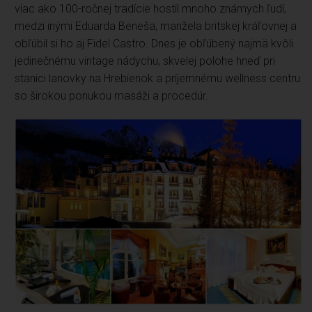
viac ako 100-ročnej tradície hostil mnoho známych ľudí,
medzi inými Eduarda Beneša, manžela britskej kráľovnej a
obľúbil si ho aj Fidel Castro. Dnes je obľúbený najmä kvôli
jedinečnému vintage nádychu, skvelej polohe hneď pri
stanici lanovky na Hrebienok a príjemnému wellness centru
so širokou ponukou masáži a procedúr.