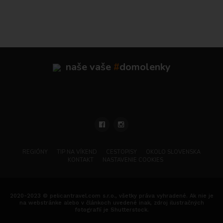
naše vaše
#
domolenky
REGIÓNY
TIP NA VÍKEND
CESTOPISY
OKOLO SLOVENSKA
KONTAKT
NASTAVENIE COOKIES
2020-2023 © pelicantravel.com s.r.o., všetky práva vyhradené. Ak nie je
na webstránke alebo v článkoch uvedené inak, zdroj ilustračných
fotografií je Shutterstock.