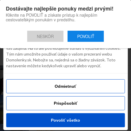
×
Dostávajte najlepšie ponuky medzi prvými!
Domolenky appka
Súhlas
Detaily
O cookies
Inštaluj
Skvelé tipy na cestovanie po
Kliknite na POVOLIŤ a získate prístup k najlepším
Slovensku
cestovateľským ponukám v predstihu.
Táto webstránka používa súbory
cookies
NESKÔR
POVOLIŤ
Robíme všetko preto, aby sme vám zobrazovali iba obsah, ktorý
Všetky príspevky týkajúce sa
vás zaujíma. Na to ale potrebujeme súhlas s využívaním cookies.
Tým nám umožníte používať údaje o vašom prezeraní webu
"turistika"
Domolenky.sk. Nebojte sa, nejedná sa o žiadny záväzok. Toto
nastavenie môžete kedykoľvek upraviť alebo vypnúť.
CESTOPISY
Cesta hrdinov SNP v zime: Chodiť, jesť, spať a
dokola 2 (NOVÝ FILM)
Odmietnuť
CESTOPISY
Prispôsobiť
Koruna Turca: najťažšia 200km túra na
Slovensku? (VIDEO)
Povoliť všetko
CESTOPISY