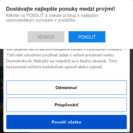
×
Dostávajte najlepšie ponuky medzi prvými!
Domolenky appka
Súhlas
Detaily
O cookies
Inštaluj
Skvelé tipy na cestovanie po
Kliknite na POVOLIŤ a získate prístup k najlepším
Slovensku
cestovateľským ponukám v predstihu.
Táto webstránka používa súbory
cookies
NESKÔR
POVOLIŤ
Robíme všetko preto, aby sme vám zobrazovali iba obsah, ktorý
Všetky príspevky týkajúce sa
vás zaujíma. Na to ale potrebujeme súhlas s využívaním cookies.
Tým nám umožníte používať údaje o vašom prezeraní webu
"domolenky"
Domolenky.sk. Nebojte sa, nejedná sa o žiadny záväzok. Toto
nastavenie môžete kedykoľvek upraviť alebo vypnúť.
TIP NA VÍKEND
Tip na výlet – Kamenné more
Odmietnuť
INŠPIRÁCIE
Prispôsobiť
Poznáš Biele Karpaty a zaujimavé miesta v nich?
Povoliť všetko
INŠPIRÁCIE