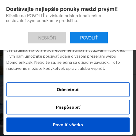
×
Dostávajte najlepšie ponuky medzi prvými!
Domolenky appka
Súhlas
Detaily
O cookies
Inštaluj
Skvelé tipy na cestovanie po
Kliknite na POVOLIŤ a získate prístup k najlepším
Slovensku
cestovateľským ponukám v predstihu.
Táto webstránka používa súbory
cookies
NESKÔR
POVOLIŤ
Robíme všetko preto, aby sme vám zobrazovali iba obsah, ktorý
vás zaujíma. Na to ale potrebujeme súhlas s využívaním cookies.
Kúpanie v termálnej vode zadarmo? Neveríte?
Prezradíme vám kde je to na Slovensku možné!
Tým nám umožníte používať údaje o vašom prezeraní webu
Domolenky.sk. Nebojte sa, nejedná sa o žiadny záväzok. Toto
nastavenie môžete kedykoľvek upraviť alebo vypnúť.
Obujte si lyžiarky a nadýchajte sa čerstvého
vzduchu v nádhernej Demänovskej Doline
Odmietnuť
Prispôsobiť
V Čičmanoch otvorili nové Múzeum na dreve
maľované
Povoliť všetko