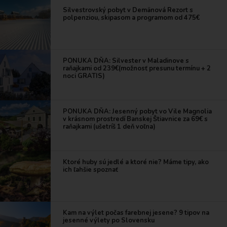
Silvestrovský pobyt v Demänová Rezort s
polpenziou, skipasom a programom od 475€
PONUKA DŇA: Silvester v Maladinove s
raňajkami od 239€(možnosť presunu termínu + 2
noci GRATIS)
PONUKA DŇA: Jesenný pobyt vo Vile Magnolia
v krásnom prostredí Banskej Štiavnice za 69€ s
raňajkami (ušetríš 1 deň voľna)
Ktoré huby sú jedlé a ktoré nie? Máme tipy, ako
ich ľahšie spoznať
Kam na výlet počas farebnej jesene? 9 tipov na
jesenné výlety po Slovensku