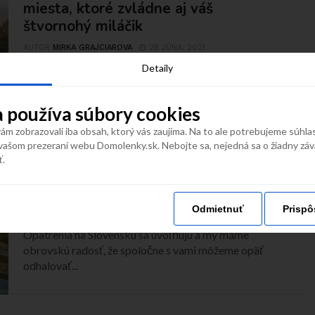
miesta, ktoré zvládne aj váš
štvornohý miláčik
AUTOR
MIRKA GRAJCIAROVA
28 JÚNA, 2021
Polemika o tom, či psíky patria, alebo nepatria do
Detaily
chránených území a národných parkov môže byť...
 používa súbory cookies
m zobrazovali iba obsah, ktorý vás zaujíma. Na to ale potrebujeme súhla
INŠPIRÁCIE
vašom prezeraní webu Domolenky.sk. Nebojte sa, nejedná sa o žiadny zá
Lomnica, Salamandra i Pošta. Pobyty
ť.
na Slovensku, ktoré za posledné dni
najviac zlacneli! Rezervuj od 99€
Odmietnuť
Prispô
AUTOR
REDAKCIA DOMOLENKY
22 APRÍLA, 2021
Opatrenia na Slovensku sa uvoľňujú a my máme
obrovskú radosť, že spoločne s vami môžeme opäť
odhalovať...