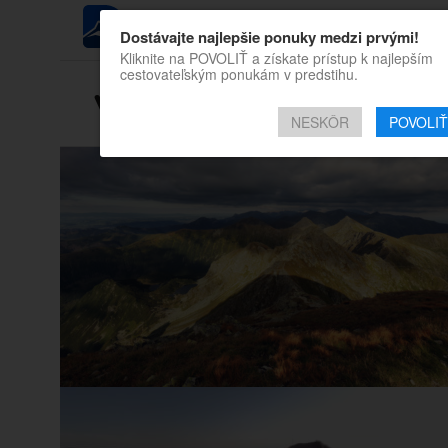
REGIÓN
Dostávajte najlepšie ponuky medzi prvými!
Kliknite na POVOLIŤ a získate prístup k najlepším
cestovateľským ponukám v predstihu.
Všetky príspevky týk
NESKÔR
POVOLIŤ