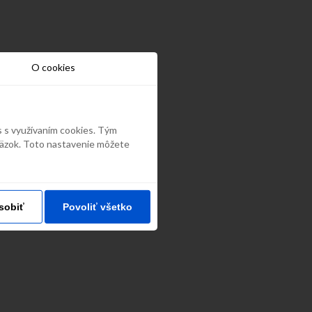
O cookies
s s využívaním cookies. Tým
väzok. Toto nastavenie môžete
sobiť
Povoliť všetko