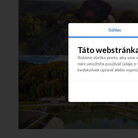
Súhlas
Táto webstránka
Robíme všetko preto, aby sme vá
nám umožníte používať údaje o 
kedykoľvek upraviť alebo vypnú