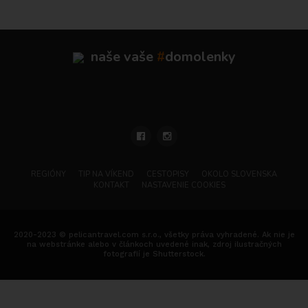
naše vaše
#
domolenky
REGIÓNY
TIP NA VÍKEND
CESTOPISY
OKOLO SLOVENSKA
KONTAKT
NASTAVENIE COOKIES
2020-2023 © pelicantravel.com s.r.o., všetky práva vyhradené. Ak nie je
na webstránke alebo v článkoch uvedené inak, zdroj ilustračných
fotografií je Shutterstock.