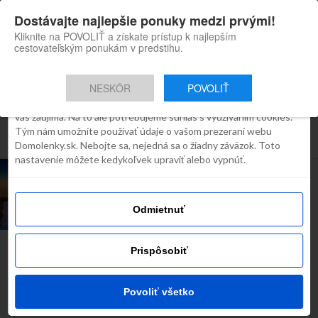
×
Dostávajte najlepšie ponuky medzi prvými!
Domolenky appka
Súhlas
Detaily
O cookies
Inštaluj
Skvelé tipy na cestovanie po
Kliknite na POVOLIŤ a získate prístup k najlepším
Slovensku
cestovateľským ponukám v predstihu.
Táto webstránka používa súbory
cookies
NESKÔR
POVOLIŤ
Robíme všetko preto, aby sme vám zobrazovali iba obsah, ktorý
Všetky príspevky týkajúce sa
vás zaujíma. Na to ale potrebujeme súhlas s využívaním cookies.
Tým nám umožníte používať údaje o vašom prezeraní webu
"vrsatecke bradla"
Domolenky.sk. Nebojte sa, nejedná sa o žiadny záväzok. Toto
nastavenie môžete kedykoľvek upraviť alebo vypnúť.
INŠPIRÁCIE
Poznáš Biele Karpaty a zaujimavé
miesta v nich?
Odmietnuť
Prispôsobiť
Najčítanejšie dnes
Povoliť všetko