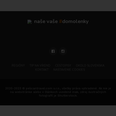
naše vaše
#
domolenky
REGIÓNY
TIP NA VÍKEND
CESTOPISY
OKOLO SLOVENSKA
KONTAKT
NASTAVENIE COOKIES
2020-2023 © pelicantravel.com s.r.o., všetky práva vyhradené. Ak nie je
na webstránke alebo v článkoch uvedené inak, zdroj ilustračných
fotografií je Shutterstock.