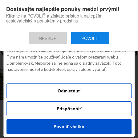
×
Dostávajte najlepšie ponuky medzi prvými!
Domolenky appka
Súhlas
Detaily
O cookies
Inštaluj
Skvelé tipy na cestovanie po
Kliknite na POVOLIŤ a získate prístup k najlepším
Slovensku
cestovateľským ponukám v predstihu.
Táto webstránka používa súbory
cookies
NESKÔR
POVOLIŤ
Robíme všetko preto, aby sme vám zobrazovali iba obsah, ktorý
Všetky príspevky týkajúce sa "vodopad
vás zaujíma. Na to ale potrebujeme súhlas s využívaním cookies.
Tým nám umožníte používať údaje o vašom prezeraní webu
bystre"
Domolenky.sk. Nebojte sa, nejedná sa o žiadny záväzok. Toto
nastavenie môžete kedykoľvek upraviť alebo vypnúť.
INŠPIRÁCIE
Vodopády na
Slovensku
Odmietnuť
Prispôsobiť
Najčítanejšie dnes
Povoliť všetko