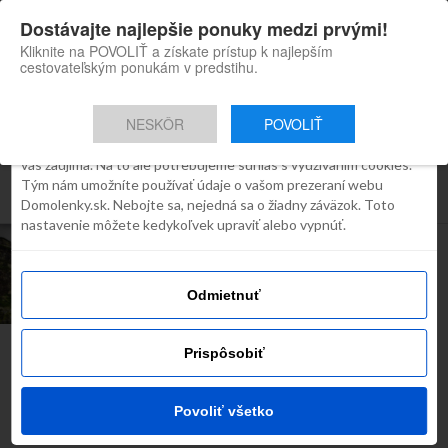
×
Dostávajte najlepšie ponuky medzi prvými!
Domolenky appka
Súhlas
Detaily
O cookies
Inštaluj
Skvelé tipy na cestovanie po
Kliknite na POVOLIŤ a získate prístup k najlepším
Slovensku
cestovateľským ponukám v predstihu.
Táto webstránka používa súbory
cookies
NESKÔR
POVOLIŤ
Robíme všetko preto, aby sme vám zobrazovali iba obsah, ktorý
Všetky príspevky týkajúce sa
vás zaujíma. Na to ale potrebujeme súhlas s využívaním cookies.
Tým nám umožníte používať údaje o vašom prezeraní webu
"sutovsky vodopad"
Domolenky.sk. Nebojte sa, nejedná sa o žiadny záväzok. Toto
nastavenie môžete kedykoľvek upraviť alebo vypnúť.
INŠPIRÁCIE
Vodopády na
Slovensku
Odmietnuť
Prispôsobiť
Najčítanejšie dnes
Povoliť všetko