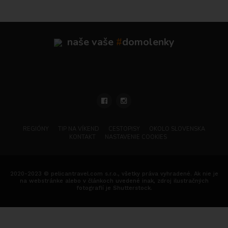
naše vaše
#
domolenky
REGIÓNY
TIP NA VÍKEND
CESTOPISY
OKOLO SLOVENSKA
KONTAKT
NASTAVENIE COOKIES
2020-2023 © pelicantravel.com s.r.o., všetky práva vyhradené. Ak nie je
na webstránke alebo v článkoch uvedené inak, zdroj ilustračných
fotografií je Shutterstock.