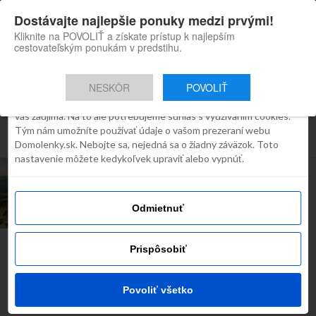
×
Dostávajte najlepšie ponuky medzi prvými!
Domolenky appka
Súhlas
Detaily
O cookies
Inštaluj
Skvelé tipy na cestovanie po
Kliknite na POVOLIŤ a získate prístup k najlepším
Slovensku
cestovateľským ponukám v predstihu.
Táto webstránka používa súbory
cookies
NESKÔR
POVOLIŤ
Robíme všetko preto, aby sme vám zobrazovali iba obsah, ktorý
Všetky príspevky týkajúce sa
vás zaujíma. Na to ale potrebujeme súhlas s využívaním cookies.
Tým nám umožníte používať údaje o vašom prezeraní webu
"fačkovské sedlo"
Domolenky.sk. Nebojte sa, nejedná sa o žiadny záväzok. Toto
nastavenie môžete kedykoľvek upraviť alebo vypnúť.
INŠPIRÁCIE
Tip na výlet –
Strážovské vrchy
Odmietnuť
Prispôsobiť
Najčítanejšie dnes
Povoliť všetko