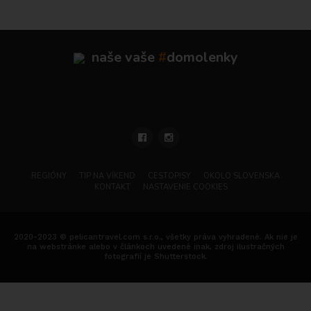
naše vaše
#
domolenky
REGIÓNY
TIP NA VÍKEND
CESTOPISY
OKOLO SLOVENSKA
KONTAKT
NASTAVENIE COOKIES
2020-2023 © pelicantravel.com s.r.o., všetky práva vyhradené. Ak nie je
na webstránke alebo v článkoch uvedené inak, zdroj ilustračných
fotografií je Shutterstock.