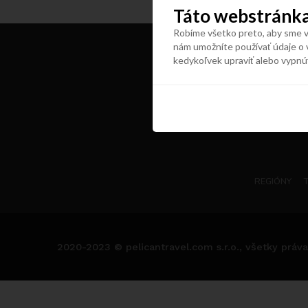
Táto webstránka
Robíme všetko preto, aby sme vá
nám umožníte používať údaje o 
kedykoľvek upraviť alebo vypnú
REGIÓNY
2020-2023 © pelicantravel.com s.r.o., všetky práva