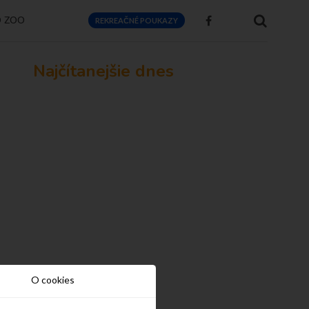
O ZOO
REKREAČNÉ POUKAZY
Najčítanejšie dnes
O cookies