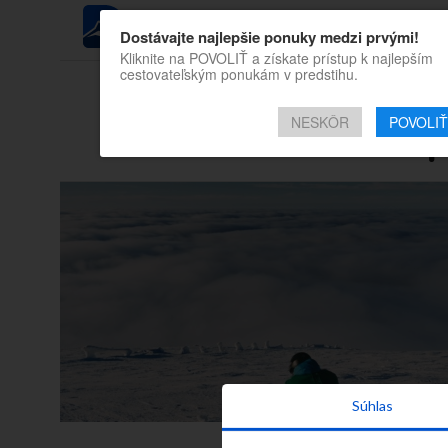
REGIÓN
Dostávajte najlepšie ponuky medzi prvými!
Kliknite na POVOLIŤ a získate prístup k najlepším
cestovateľským ponukám v predstihu.
Všetky príspevky tý
NESKÔR
POVOLIŤ
li
Súhlas