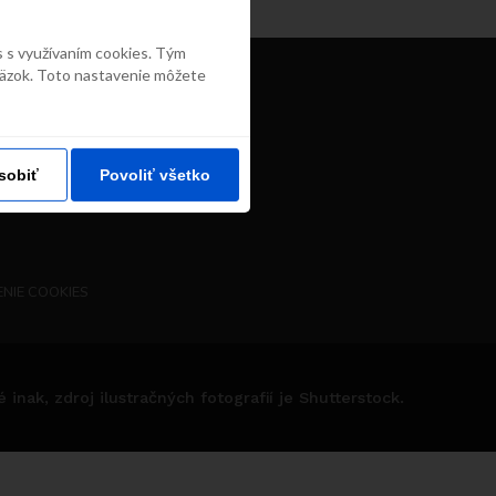
s s využívaním cookies. Tým
väzok. Toto nastavenie môžete
sobiť
Povoliť všetko
NIE COOKIES
nak, zdroj ilustračných fotografií je Shutterstock.