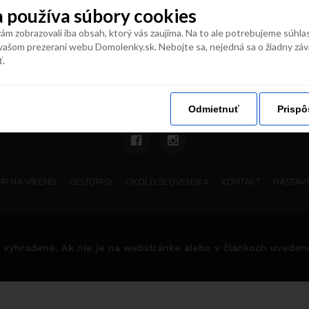
 používa súbory cookies
m zobrazovali iba obsah, ktorý vás zaujíma. Na to ale potrebujeme súhla
vašom prezeraní webu Domolenky.sk. Nebojte sa, nejedná sa o žiadny zá
naše vaše
#
domolenky
ť.
Odmietnuť
Prispô
TIP NA VÍKEND
CESTOPISY
OKOLO SLOVENSKA
KONTAKT
NASTAVE
 vyhradené. Ak nie je na webstránke alebo v článkoch uvedené i