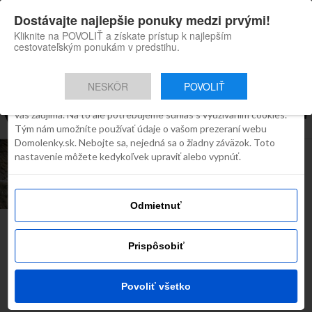
×
Dostávajte najlepšie ponuky medzi prvými!
Domolenky appka
Súhlas
Detaily
O cookies
Inštaluj
Skvelé tipy na cestovanie po
Kliknite na POVOLIŤ a získate prístup k najlepším
Slovensku
cestovateľským ponukám v predstihu.
Táto webstránka používa súbory
cookies
NESKÔR
POVOLIŤ
Robíme všetko preto, aby sme vám zobrazovali iba obsah, ktorý
Všetky príspevky týkajúce sa "vranka"
vás zaujíma. Na to ale potrebujeme súhlas s využívaním cookies.
Tým nám umožníte používať údaje o vašom prezeraní webu
Domolenky.sk. Nebojte sa, nejedná sa o žiadny záväzok. Toto
ZOO
nastavenie môžete kedykoľvek upraviť alebo vypnúť.
Cyklus života v ZOO Bratislava – Zbohom
Achilles a vitaj Vranka
Odmietnuť
Najčítanejšie dnes
Prispôsobiť
Povoliť všetko