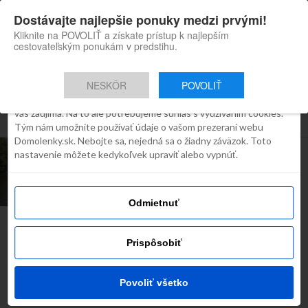
×
Dostávajte najlepšie ponuky medzi prvými!
Domolenky appka
Súhlas
Detaily
O cookies
Inštaluj
Skvelé tipy na cestovanie po
Kliknite na POVOLIŤ a získate prístup k najlepším
Slovensku
cestovateľským ponukám v predstihu.
Táto webstránka používa súbory
cookies
NESKÔR
POVOLIŤ
Robíme všetko preto, aby sme vám zobrazovali iba obsah, ktorý
Všetky príspevky týkajúce sa "vah"
vás zaujíma. Na to ale potrebujeme súhlas s využívaním cookies.
Tým nám umožníte používať údaje o vašom prezeraní webu
Domolenky.sk. Nebojte sa, nejedná sa o žiadny záväzok. Toto
ROZHOVORY
nastavenie môžete kedykoľvek upraviť alebo vypnúť.
Letné dobrodružstvo v Hlohovci –
Splav Váhu
Odmietnuť
Najčítanejšie dnes
Prispôsobiť
Povoliť všetko