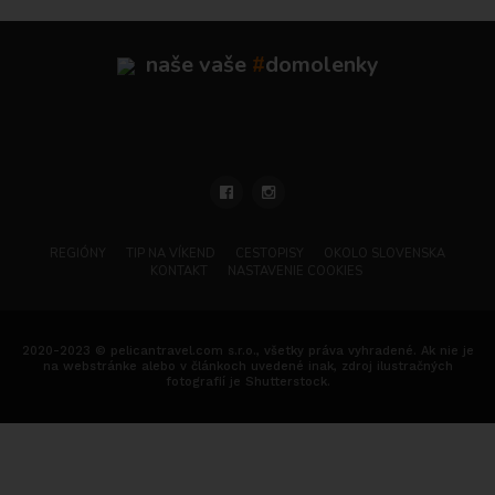
naše vaše
#
domolenky
REGIÓNY
TIP NA VÍKEND
CESTOPISY
OKOLO SLOVENSKA
KONTAKT
NASTAVENIE COOKIES
2020-2023 © pelicantravel.com s.r.o., všetky práva vyhradené. Ak nie je
na webstránke alebo v článkoch uvedené inak, zdroj ilustračných
fotografií je Shutterstock.