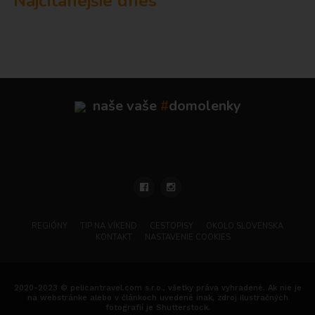
Najčítanejšie dnes
naše vaše
#
domolenky
REGIÓNY
TIP NA VÍKEND
CESTOPISY
OKOLO SLOVENSKA
KONTAKT
NASTAVENIE COOKIES
2020-2023 © pelicantravel.com s.r.o., všetky práva vyhradené. Ak nie je
na webstránke alebo v článkoch uvedené inak, zdroj ilustračných
fotografií je Shutterstock.