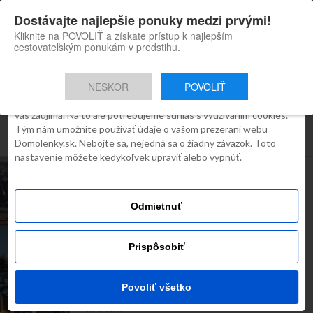
×
Dostávajte najlepšie ponuky medzi prvými!
Domolenky appka
Súhlas
Detaily
O cookies
Inštaluj
Skvelé tipy na cestovanie po
Kliknite na POVOLIŤ a získate prístup k najlepším
Slovensku
cestovateľským ponukám v predstihu.
Táto webstránka používa súbory
cookies
NESKÔR
POVOLIŤ
Robíme všetko preto, aby sme vám zobrazovali iba obsah, ktorý
Všetky príspevky týkajúce sa "tip na
vás zaujíma. Na to ale potrebujeme súhlas s využívaním cookies.
Tým nám umožníte používať údaje o vašom prezeraní webu
vikend"
Domolenky.sk. Nebojte sa, nejedná sa o žiadny záväzok. Toto
nastavenie môžete kedykoľvek upraviť alebo vypnúť.
REGIÓNY
Ponuka dňa: Valentínsky pobyt v hoteli
4*Magnólia v Piešťanoch
Odmietnuť
LIPTOV
Prispôsobiť
Ponuka dňa: Pobyt v kráľovskom štýle v 4*
Chateau GrandCastle – dokonalý vianočný
darček
Povoliť všetko
INŠPIRÁCIE