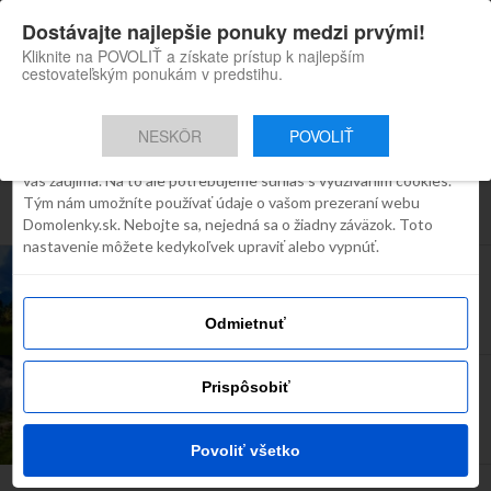
×
Dostávajte najlepšie ponuky medzi prvými!
Domolenky appka
Súhlas
Detaily
O cookies
Inštaluj
Skvelé tipy na cestovanie po
Kliknite na POVOLIŤ a získate prístup k najlepším
Slovensku
cestovateľským ponukám v predstihu.
Táto webstránka používa súbory
cookies
NESKÔR
POVOLIŤ
Robíme všetko preto, aby sme vám zobrazovali iba obsah, ktorý
Všetky príspevky týkajúce sa
vás zaujíma. Na to ale potrebujeme súhlas s využívaním cookies.
Tým nám umožníte používať údaje o vašom prezeraní webu
"Tatranská Lomnica"
Domolenky.sk. Nebojte sa, nejedná sa o žiadny záväzok. Toto
nastavenie môžete kedykoľvek upraviť alebo vypnúť.
INŠPIRÁCIE
Poznáte najväčšiu legendu Vysokých Tatier?
Odmietnuť
INŠPIRÁCIE
Prispôsobiť
Výlety po Slovensku? Spoznajte tie najkrajšie
miesta
Povoliť všetko