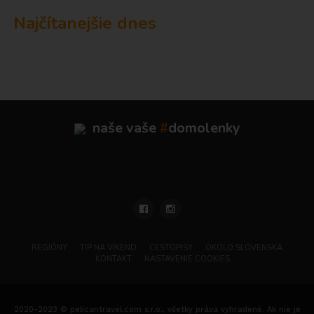
Najčítanejšie dnes
naše vaše
#
domolenky
REGIÓNY
TIP NA VÍKEND
CESTOPISY
OKOLO SLOVENSKA
KONTAKT
NASTAVENIE COOKIES
2020-2023 © pelicantravel.com s.r.o., všetky práva vyhradené. Ak nie je