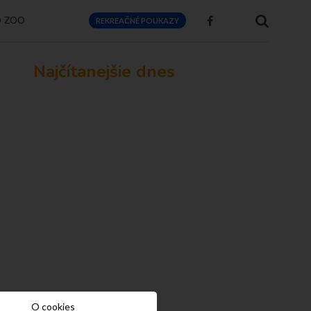
O ZOO
REKREAČNÉ POUKAZY
Najčítanejšie dnes
O cookies