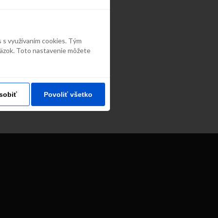
s s využívaním cookies. Tým
väzok. Toto nastavenie môžete
sobiť
Povoliť všetko