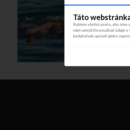
Táto webstránka
Robíme všetko preto, aby sme vá
nám umožníte používať údaje o 
kedykoľvek upraviť alebo vypnú