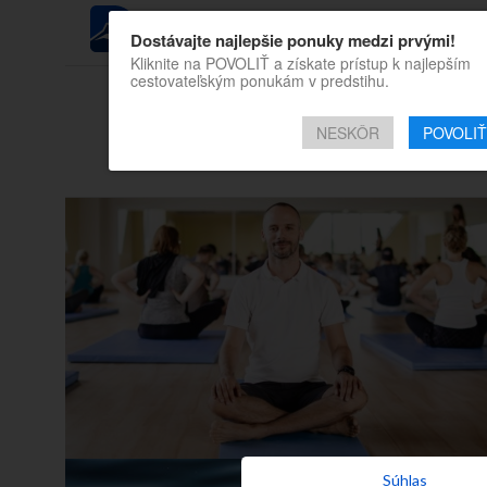
REGIÓN
Dostávajte najlepšie ponuky medzi prvými!
Kliknite na POVOLIŤ a získate prístup k najlepším
cestovateľským ponukám v predstihu.
Všetky príspevky 
NESKÔR
POVOLIŤ
otuz
Súhlas