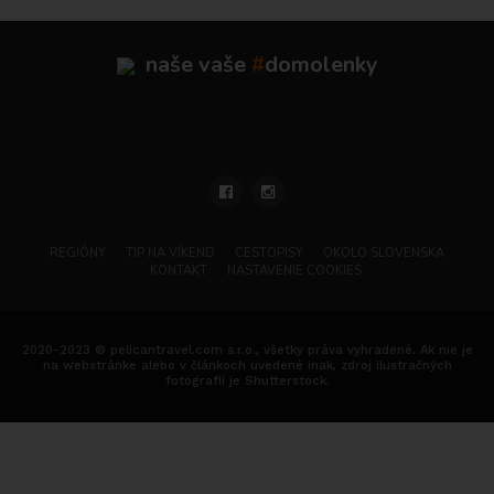
naše vaše
#
domolenky
REGIÓNY
TIP NA VÍKEND
CESTOPISY
OKOLO SLOVENSKA
KONTAKT
NASTAVENIE COOKIES
2020-2023 © pelicantravel.com s.r.o., všetky práva vyhradené. Ak nie je
na webstránke alebo v článkoch uvedené inak, zdroj ilustračných
fotografií je Shutterstock.