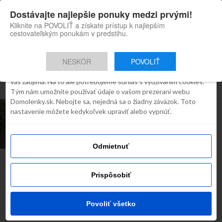
×
Dostávajte najlepšie ponuky medzi prvými!
Domolenky appka
Súhlas
Detaily
O cookies
Inštaluj
Skvelé tipy na cestovanie po
Kliknite na POVOLIŤ a získate prístup k najlepším
Slovensku
cestovateľským ponukám v predstihu.
Táto webstránka používa súbory
cookies
NESKÔR
POVOLIŤ
Robíme všetko preto, aby sme vám zobrazovali iba obsah, ktorý
Všetky príspevky týkajúce sa "splav"
vás zaujíma. Na to ale potrebujeme súhlas s využívaním cookies.
Tým nám umožníte používať údaje o vašom prezeraní webu
Domolenky.sk. Nebojte sa, nejedná sa o žiadny záväzok. Toto
ROZHOVORY
nastavenie môžete kedykoľvek upraviť alebo vypnúť.
Letné dobrodružstvo v Hlohovci –
Splav Váhu
Odmietnuť
Najčítanejšie dnes
Prispôsobiť
Povoliť všetko