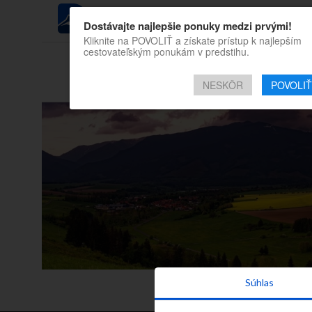
REGIÓN
Dostávajte najlepšie ponuky medzi prvými!
Kliknite na POVOLIŤ a získate prístup k najlepším
cestovateľským ponukám v predstihu.
Všetky príspevky t
NESKÔR
POVOLIŤ
Súhlas