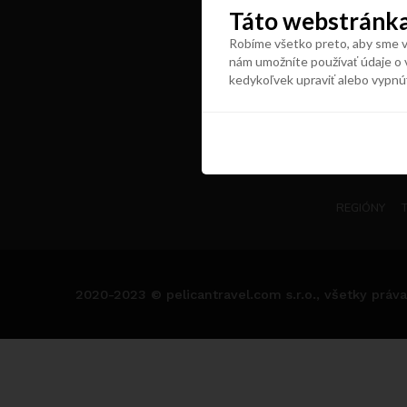
Táto webstránka
Robíme všetko preto, aby sme vá
nám umožníte používať údaje o 
kedykoľvek upraviť alebo vypnú
REGIÓNY
2020-2023 © pelicantravel.com s.r.o., všetky práva