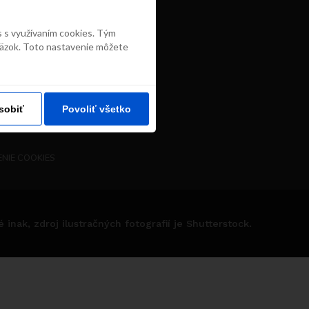
s s využívaním cookies. Tým
väzok. Toto nastavenie môžete
sobiť
Povoliť všetko
NIE COOKIES
nak, zdroj ilustračných fotografií je Shutterstock.