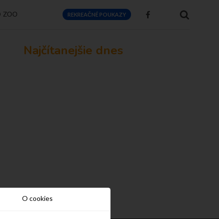
O ZOO
REKREAČNÉ POUKAZY
Najčítanejšie dnes
O cookies