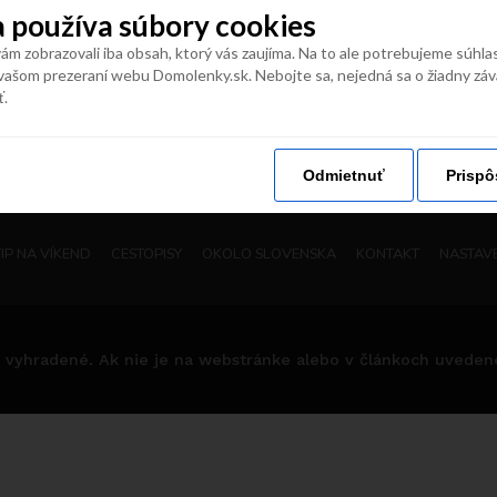
 používa súbory cookies
naše vaše
#
domolenky
m zobrazovali iba obsah, ktorý vás zaujíma. Na to ale potrebujeme súhla
vašom prezeraní webu Domolenky.sk. Nebojte sa, nejedná sa o žiadny zá
ť.
Odmietnuť
Prispô
TIP NA VÍKEND
CESTOPISY
OKOLO SLOVENSKA
KONTAKT
NASTAVE
 vyhradené. Ak nie je na webstránke alebo v článkoch uvedené i