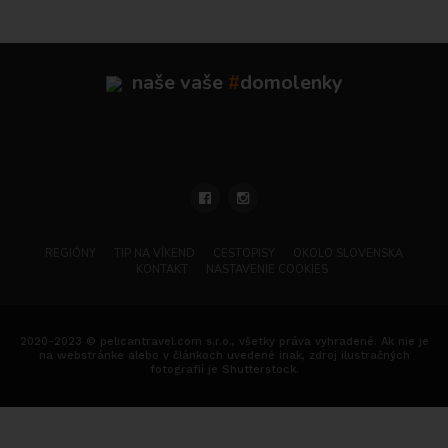
naše vaše
#
domolenky
REGIÓNY
TIP NA VÍKEND
CESTOPISY
OKOLO SLOVENSKA
KONTAKT
NASTAVENIE COOKIES
2020-2023 © pelicantravel.com s.r.o., všetky práva vyhradené. Ak nie je
na webstránke alebo v článkoch uvedené inak, zdroj ilustračných
fotografií je Shutterstock.