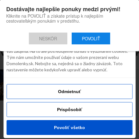
×
Dostávajte najlepšie ponuky medzi prvými!
Domolenky appka
Súhlas
Detaily
O cookies
Inštaluj
Skvelé tipy na cestovanie po
Kliknite na POVOLIŤ a získate prístup k najlepším
Slovensku
cestovateľským ponukám v predstihu.
Táto webstránka používa súbory
cookies
NESKÔR
POVOLIŤ
Robíme všetko preto, aby sme vám zobrazovali iba obsah, ktorý
Všetky príspevky týkajúce sa "silvester
vás zaujíma. Na to ale potrebujeme súhlas s využívaním cookies.
Tým nám umožníte používať údaje o vašom prezeraní webu
na slovensku"
Domolenky.sk. Nebojte sa, nejedná sa o žiadny záväzok. Toto
nastavenie môžete kedykoľvek upraviť alebo vypnúť.
TIP NA VÍKEND
Kam ísť na Silvestra? Tip na ubytovanie –
Hotel Srdiečko
Odmietnuť
Prispôsobiť
Najčítanejšie dnes
Povoliť všetko