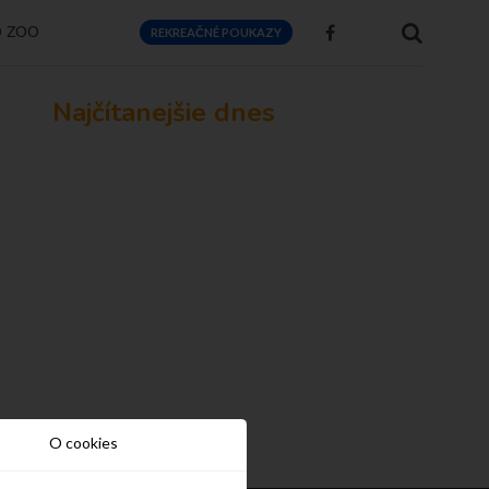
O ZOO
REKREAČNÉ POUKAZY
Najčítanejšie dnes
O cookies