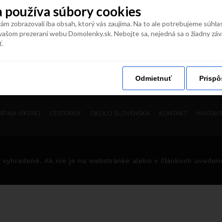
 používa súbory cookies
naše vaše
#
domolenky
m zobrazovali iba obsah, ktorý vás zaujíma. Na to ale potrebujeme súhla
vašom prezeraní webu Domolenky.sk. Nebojte sa, nejedná sa o žiadny zá
ť.
Odmietnuť
Prispô
TIP NA VÍKEND
CESTOPISY
OKOLO SLOVENSKA
KONTAKT
NASTAVE
 vyhradené. Ak nie je na webstránke alebo v článkoch uvedené i