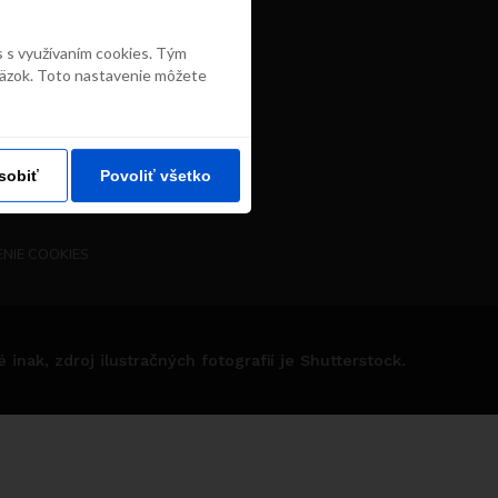
s s využívaním cookies. Tým
väzok. Toto nastavenie môžete
sobiť
Povoliť všetko
NIE COOKIES
nak, zdroj ilustračných fotografií je Shutterstock.