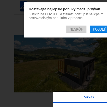
REGIÓN
Dostávajte najlepšie ponuky medzi prvými!
Kliknite na POVOLIŤ a získate prístup k najlepším
cestovateľským ponukám v predstihu.
Všetky príspevky t
NESKÔR
POVOLIŤ
Súhlas