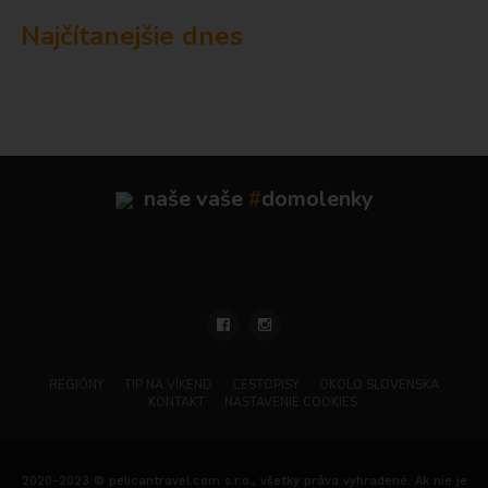
Najčítanejšie dnes
naše vaše
#
domolenky
REGIÓNY
TIP NA VÍKEND
CESTOPISY
OKOLO SLOVENSKA
KONTAKT
NASTAVENIE COOKIES
2020-2023 © pelicantravel.com s.r.o., všetky práva vyhradené. Ak nie je