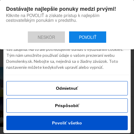
×
Dostávajte najlepšie ponuky medzi prvými!
Domolenky appka
Súhlas
Detaily
O cookies
Inštaluj
Skvelé tipy na cestovanie po
Kliknite na POVOLIŤ a získate prístup k najlepším
Slovensku
cestovateľským ponukám v predstihu.
Táto webstránka používa súbory
cookies
NESKÔR
POVOLIŤ
Robíme všetko preto, aby sme vám zobrazovali iba obsah, ktorý
Všetky príspevky týkajúce sa
vás zaujíma. Na to ale potrebujeme súhlas s využívaním cookies.
Tým nám umožníte používať údaje o vašom prezeraní webu
"liptovská mara"
Domolenky.sk. Nebojte sa, nejedná sa o žiadny záväzok. Toto
nastavenie môžete kedykoľvek upraviť alebo vypnúť.
TIP NA VÍKEND
PONUKA DŇA: 3 dni v krásnom novom Rezorte
Maladinovo*** pri Liptovskej Mare za 80€!
Odmietnuť
INŠPIRÁCIE
Prispôsobiť
Najkrajšie horské kempy na Slovensku
Povoliť všetko