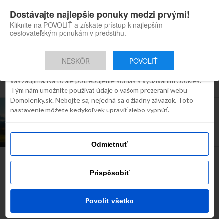
×
Dostávajte najlepšie ponuky medzi prvými!
Domolenky appka
Súhlas
Detaily
O cookies
Inštaluj
Skvelé tipy na cestovanie po
Kliknite na POVOLIŤ a získate prístup k najlepším
Slovensku
cestovateľským ponukám v predstihu.
Táto webstránka používa súbory
cookies
NESKÔR
POVOLIŤ
Robíme všetko preto, aby sme vám zobrazovali iba obsah, ktorý
Všetky príspevky týkajúce sa "lesná"
vás zaujíma. Na to ale potrebujeme súhlas s využívaním cookies.
Tým nám umožníte používať údaje o vašom prezeraní webu
Domolenky.sk. Nebojte sa, nejedná sa o žiadny záväzok. Toto
INŠPIRÁCIE
nastavenie môžete kedykoľvek upraviť alebo vypnúť.
Ponuka dňa: 4*Hotel Lesná s wellnessom a
raňajkami, už od 149 €!
Odmietnuť
Najčítanejšie dnes
Prispôsobiť
Povoliť všetko