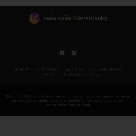
naše vaše
#
domolenky
REGIÓNY
TIP NA VÍKEND
CESTOPISY
OKOLO SLOVENSKA
KONTAKT
NASTAVENIE COOKIES
2020-2023 © pelicantravel.com s.r.o., všetky práva vyhradené. Ak nie je
na webstránke alebo v článkoch uvedené inak, zdroj ilustračných
fotografií je Shutterstock.