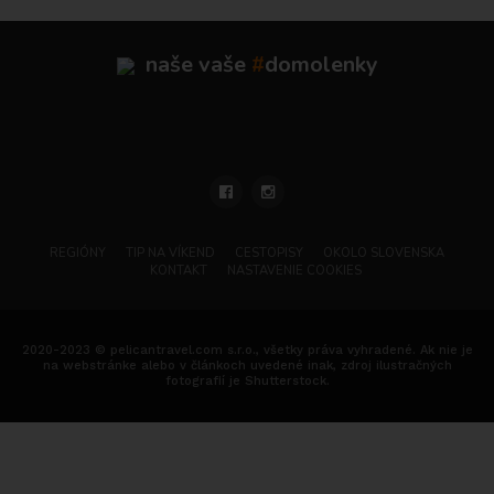
naše vaše
#
domolenky
REGIÓNY
TIP NA VÍKEND
CESTOPISY
OKOLO SLOVENSKA
KONTAKT
NASTAVENIE COOKIES
2020-2023 © pelicantravel.com s.r.o., všetky práva vyhradené. Ak nie je
na webstránke alebo v článkoch uvedené inak, zdroj ilustračných
fotografií je Shutterstock.