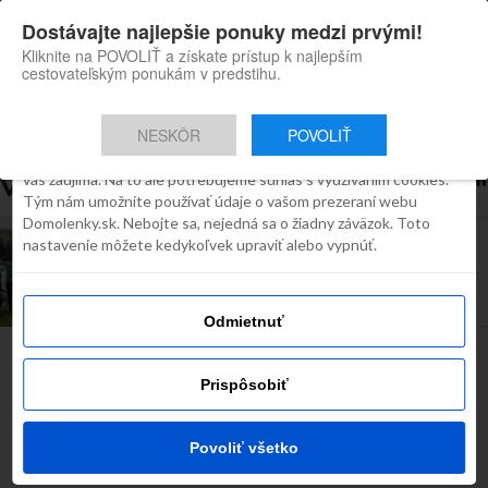
×
Dostávajte najlepšie ponuky medzi prvými!
Domolenky appka
Súhlas
Detaily
O cookies
Inštaluj
Skvelé tipy na cestovanie po
Kliknite na POVOLIŤ a získate prístup k najlepším
Slovensku
cestovateľským ponukám v predstihu.
Táto webstránka používa súbory
cookies
NESKÔR
POVOLIŤ
Robíme všetko preto, aby sme vám zobrazovali iba obsah, ktorý
Všetky príspevky týkajúce sa "lanovka"
vás zaujíma. Na to ale potrebujeme súhlas s využívaním cookies.
Tým nám umožníte používať údaje o vašom prezeraní webu
Domolenky.sk. Nebojte sa, nejedná sa o žiadny záväzok. Toto
INŠPIRÁCIE
nastavenie môžete kedykoľvek upraviť alebo vypnúť.
Lyžiarske stredisko Jasná bude mať novú
lanovku. Spojí Bielu púť a Priehybu
Odmietnuť
Najčítanejšie dnes
Prispôsobiť
Povoliť všetko