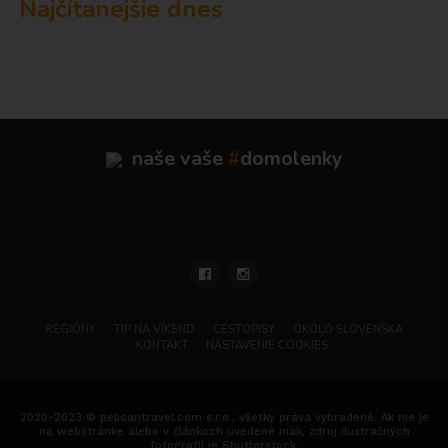
Najčítanejšie dnes
naše vaše
#
domolenky
REGIÓNY
TIP NA VÍKEND
CESTOPISY
OKOLO SLOVENSKA
KONTAKT
NASTAVENIE COOKIES
2020-2023 © pelicantravel.com s.r.o., všetky práva vyhradené. Ak nie je
na webstránke alebo v článkoch uvedené inak, zdroj ilustračných
fotografií je Shutterstock.