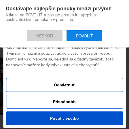
×
Dostávajte najlepšie ponuky medzi prvými!
Domolenky appka
Súhlas
Detaily
O cookies
Inštaluj
Skvelé tipy na cestovanie po
Kliknite na POVOLIŤ a získate prístup k najlepším
Slovensku
cestovateľským ponukám v predstihu.
Táto webstránka používa súbory
cookies
NESKÔR
POVOLIŤ
Robíme všetko preto, aby sme vám zobrazovali iba obsah, ktorý
Všetky príspevky týkajúce sa "knihy"
vás zaujíma. Na to ale potrebujeme súhlas s využívaním cookies.
Tým nám umožníte používať údaje o vašom prezeraní webu
Domolenky.sk. Nebojte sa, nejedná sa o žiadny záväzok. Toto
SLOVENSKO
nastavenie môžete kedykoľvek upraviť alebo vypnúť.
Marec mesiac kníh: Tip na výlet pre knihomoľov
Odmietnuť
INŠPIRÁCIE
Leto na Slovensku? Tu sú najlepšie jazerá na
kúpanie
Prispôsobiť
Povoliť všetko