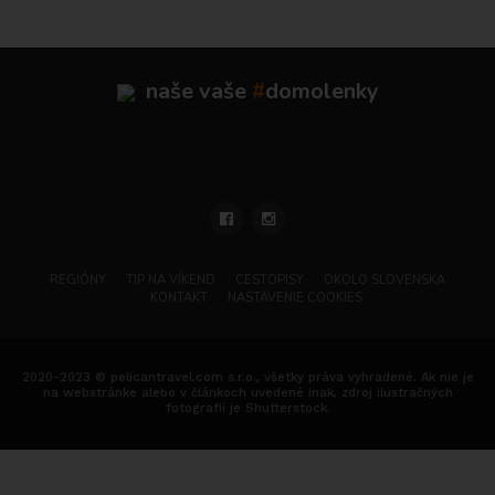
naše vaše
#
domolenky
REGIÓNY
TIP NA VÍKEND
CESTOPISY
OKOLO SLOVENSKA
KONTAKT
NASTAVENIE COOKIES
2020-2023 © pelicantravel.com s.r.o., všetky práva vyhradené. Ak nie je
na webstránke alebo v článkoch uvedené inak, zdroj ilustračných
fotografií je Shutterstock.