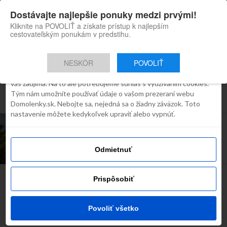
×
Dostávajte najlepšie ponuky medzi prvými!
Domolenky appka
Súhlas
Detaily
O cookies
Inštaluj
Skvelé tipy na cestovanie po
Kliknite na POVOLIŤ a získate prístup k najlepším
Slovensku
cestovateľským ponukám v predstihu.
Táto webstránka používa súbory
cookies
NESKÔR
POVOLIŤ
Robíme všetko preto, aby sme vám zobrazovali iba obsah, ktorý
Všetky príspevky týkajúce sa "kam v
vás zaujíma. Na to ale potrebujeme súhlas s využívaním cookies.
Tým nám umožníte používať údaje o vašom prezeraní webu
novembri"
Domolenky.sk. Nebojte sa, nejedná sa o žiadny záväzok. Toto
nastavenie môžete kedykoľvek upraviť alebo vypnúť.
TIP NA VÍKEND
Kam na túru v novembri? 6 tipov na jednodňové
túry po Slovensku
Odmietnuť
Prispôsobiť
Najčítanejšie dnes
Povoliť všetko