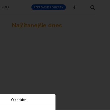
O ZOO
REKREAČNÉ POUKAZY
Najčítanejšie dnes
O cookies