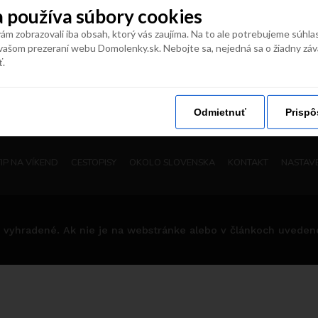
 používa súbory cookies
naše vaše
#
domolenky
m zobrazovali iba obsah, ktorý vás zaujíma. Na to ale potrebujeme súhla
vašom prezeraní webu Domolenky.sk. Nebojte sa, nejedná sa o žiadny zá
ť.
Odmietnuť
Prispô
TIP NA VÍKEND
CESTOPISY
OKOLO SLOVENSKA
KONTAKT
NASTAVE
 vyhradené. Ak nie je na webstránke alebo v článkoch uvedené i