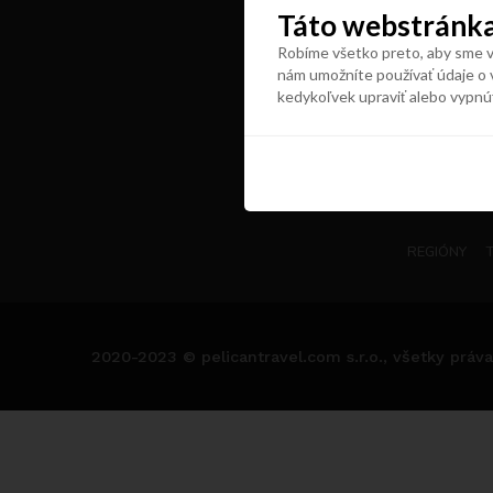
Táto webstránka
Robíme všetko preto, aby sme vá
nám umožníte používať údaje o 
kedykoľvek upraviť alebo vypnú
REGIÓNY
2020-2023 © pelicantravel.com s.r.o., všetky práva