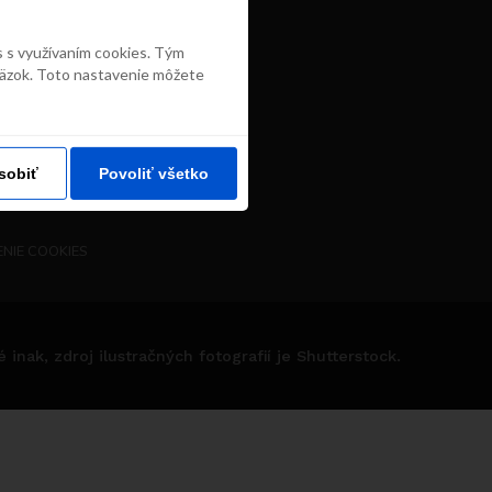
s s využívaním cookies. Tým
väzok. Toto nastavenie môžete
sobiť
Povoliť všetko
NIE COOKIES
nak, zdroj ilustračných fotografií je Shutterstock.