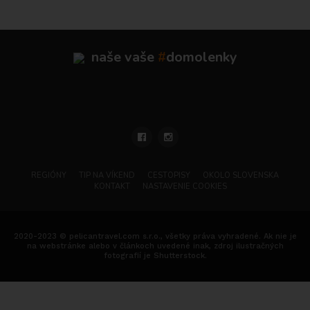
naše vaše
#
domolenky
REGIÓNY
TIP NA VÍKEND
CESTOPISY
OKOLO SLOVENSKA
KONTAKT
NASTAVENIE COOKIES
2020-2023 © pelicantravel.com s.r.o., všetky práva vyhradené. Ak nie je
na webstránke alebo v článkoch uvedené inak, zdroj ilustračných
fotografií je Shutterstock.