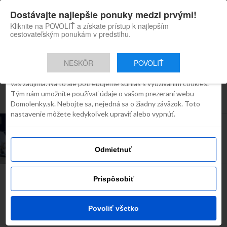
×
Dostávajte najlepšie ponuky medzi prvými!
Domolenky appka
Súhlas
Detaily
O cookies
Inštaluj
Skvelé tipy na cestovanie po
Kliknite na POVOLIŤ a získate prístup k najlepším
Slovensku
cestovateľským ponukám v predstihu.
Táto webstránka používa súbory
cookies
NESKÔR
POVOLIŤ
Robíme všetko preto, aby sme vám zobrazovali iba obsah, ktorý
Všetky príspevky týkajúce sa
vás zaujíma. Na to ale potrebujeme súhlas s využívaním cookies.
Tým nám umožníte používať údaje o vašom prezeraní webu
"homeoffice"
Domolenky.sk. Nebojte sa, nejedná sa o žiadny záväzok. Toto
nastavenie môžete kedykoľvek upraviť alebo vypnúť.
INŠPIRÁCIE
Zažite trochu iný home office. Na týchto
miestach sa vám bude skvelo pracovať
Odmietnuť
Prispôsobiť
Najčítanejšie dnes
Povoliť všetko