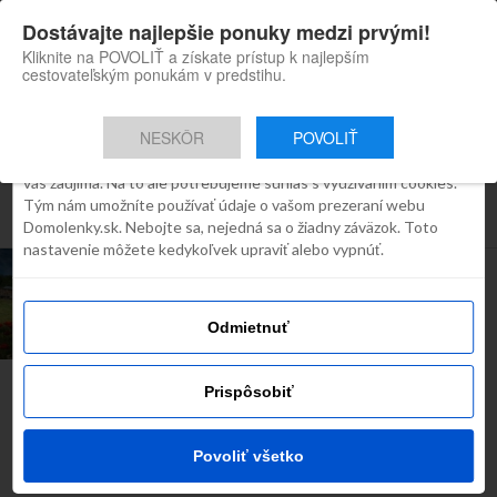
×
Dostávajte najlepšie ponuky medzi prvými!
Domolenky appka
Súhlas
Detaily
O cookies
Inštaluj
Skvelé tipy na cestovanie po
Kliknite na POVOLIŤ a získate prístup k najlepším
Slovensku
cestovateľským ponukám v predstihu.
Táto webstránka používa súbory
cookies
NESKÔR
POVOLIŤ
Robíme všetko preto, aby sme vám zobrazovali iba obsah, ktorý
Všetky príspevky týkajúce sa
vás zaujíma. Na to ale potrebujeme súhlas s využívaním cookies.
Tým nám umožníte používať údaje o vašom prezeraní webu
"cestovanie po slovensku"
Domolenky.sk. Nebojte sa, nejedná sa o žiadny záväzok. Toto
nastavenie môžete kedykoľvek upraviť alebo vypnúť.
TIP NA VÍKEND
4*Salamandra Hotel s
raňajkami
Odmietnuť
Prispôsobiť
Najčítanejšie dnes
Povoliť všetko