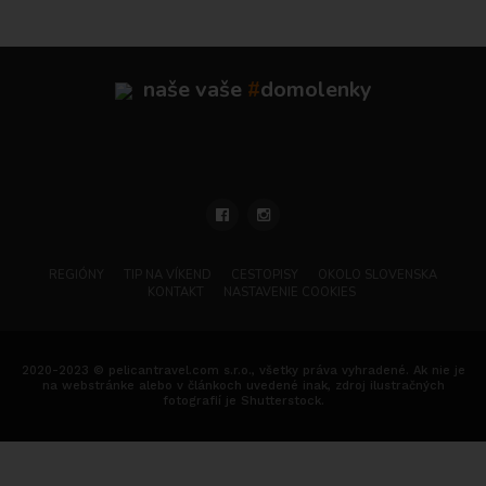
naše vaše
#
domolenky
REGIÓNY
TIP NA VÍKEND
CESTOPISY
OKOLO SLOVENSKA
KONTAKT
NASTAVENIE COOKIES
2020-2023 © pelicantravel.com s.r.o., všetky práva vyhradené. Ak nie je
na webstránke alebo v článkoch uvedené inak, zdroj ilustračných
fotografií je Shutterstock.