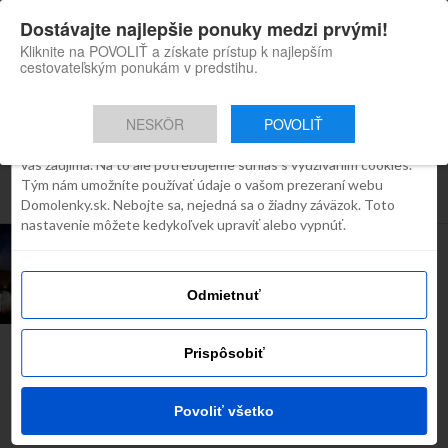
×
Dostávajte najlepšie ponuky medzi prvými!
Domolenky appka
Súhlas
Detaily
O cookies
Inštaluj
Skvelé tipy na cestovanie po
Kliknite na POVOLIŤ a získate prístup k najlepším
Slovensku
cestovateľským ponukám v predstihu.
Táto webstránka používa súbory
cookies
NESKÔR
POVOLIŤ
Robíme všetko preto, aby sme vám zobrazovali iba obsah, ktorý
Všetky príspevky týkajúce sa "atc
vás zaujíma. Na to ale potrebujeme súhlas s využívaním cookies.
Tým nám umožníte používať údaje o vašom prezeraní webu
račková dolina"
Domolenky.sk. Nebojte sa, nejedná sa o žiadny záväzok. Toto
nastavenie môžete kedykoľvek upraviť alebo vypnúť.
INŠPIRÁCIE
Najkrajšie horské kempy na
Slovensku
Odmietnuť
Prispôsobiť
Najčítanejšie dnes
Povoliť všetko