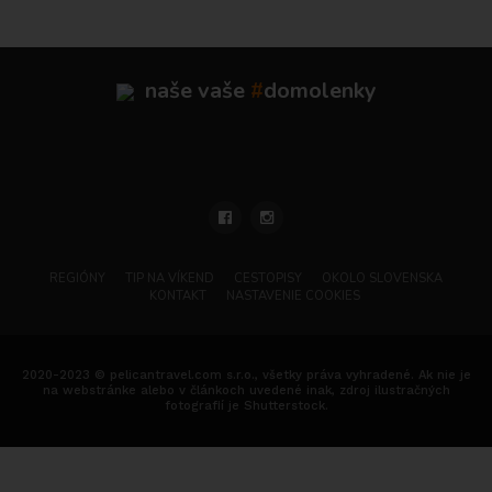
naše vaše
#
domolenky
REGIÓNY
TIP NA VÍKEND
CESTOPISY
OKOLO SLOVENSKA
KONTAKT
NASTAVENIE COOKIES
2020-2023 © pelicantravel.com s.r.o., všetky práva vyhradené. Ak nie je
na webstránke alebo v článkoch uvedené inak, zdroj ilustračných
fotografií je Shutterstock.